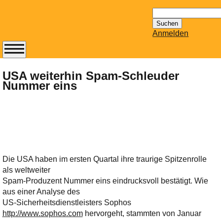
Suchen
nach:
Anmelden
Abonnieren Sie den
14-tägig
USA weiterhin Spam-Schleuder
Nummer eins
erscheinenden
Newsletter von
Mailhilfe.de
kostenlos.
Der ständig aktuelle
Tipps zu Thema
Email für Sie
Die USA haben im ersten Quartal ihre traurige Spitzenrolle
bereithält!
als weltweiter
Wie z.B. Outlook,
Spam-Produzent Nummer eins eindrucksvoll bestätigt. Wie
GMail, Thunderbird
aus einer Analyse des
oder auch
US-Sicherheitsdienstleisters Sophos
KuNoMail, usw.
http://www.sophos.com
hervorgeht, stammten von Januar