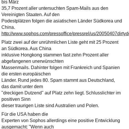
Ihre E-Mail
bis März
Adresse:
35,7 Prozent aller untersuchten Spam-Mails aus den
Vereinigten Staaten. Auf den
E-Mail
Podestplätzen folgen die asiatischen Länder Südkorea und
China.
http://www.sophos.com/pressoffice/pressrel/us/20050407dirtyd
E-Mail bestätigen
Platz zwei auf der unrühmlichen Liste geht mit 25 Prozent
an Südkorea. Aus China
inklusive Hongkong stammen fast zehn Prozent aller
abgefangenen unerwünschten
Massenmails. Dahinter folgen mit Frankreich und Spanien
die ersten europäischen
Länder. Rund jedes 80. Spam stammt aus Deutschland,
das damit unter dem
"dreckigen Dutzend" auf Platz zehn liegt. Schlusslichter im
positiven Sinn
dieser traurigen Liste sind Australien und Polen.
Für die USA haben die
Experten von Sophos allerdings eine positive Entwicklung
ausgemacht: "Wenn auch