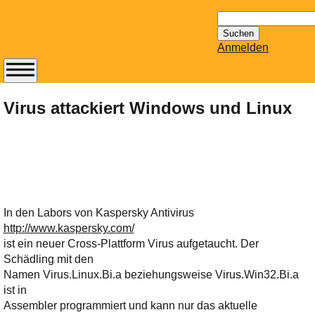
Suchen
nach:
Anmelden
Abonnieren Sie den
14-tägig
Virus attackiert Windows und Linux
erscheinenden
Newsletter von
Mailhilfe.de
kostenlos.
Der ständig aktuelle
Tipps zu Thema
In den Labors von Kaspersky Antivirus
Email für Sie
http://www.kaspersky.com/
bereithält!
ist ein neuer Cross-Plattform Virus aufgetaucht. Der
Wie z.B. Outlook,
Schädling mit den
GMail, Thunderbird
Namen Virus.Linux.Bi.a beziehungsweise Virus.Win32.Bi.a
oder auch
ist in
KuNoMail, usw.
Assembler programmiert und kann nur das aktuelle