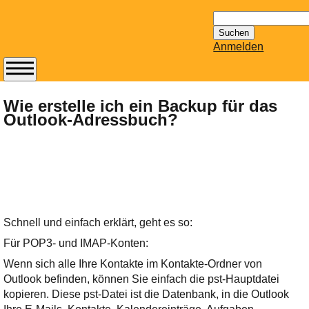
Suchen
nach:
Anmelden
Abonnieren Sie den
14-tägig
Wie erstelle ich ein Backup für das
Outlook-Adressbuch?
erscheinenden
Newsletter von
Mailhilfe.de
kostenlos.
Der ständig aktuelle
Tipps zu Thema
Email für Sie
Schnell und einfach erklärt, geht es so:
bereithält!
Für POP3- und IMAP-Konten:
Wie z.B. Outlook,
GMail, Thunderbird
Wenn sich alle Ihre Kontakte im Kontakte-Ordner von
oder auch
Outlook befinden, können Sie einfach die pst-Hauptdatei
KuNoMail, usw.
kopieren. Diese pst-Datei ist die Datenbank, in die Outlook