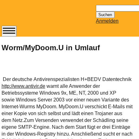
Suchen
nach:
Anmelden
Abonnieren Sie den
14-tägig
Worm/MyDoom.U in Umlauf
erscheinenden
Newsletter von
Mailhilfe.de
kostenlos.
Der deutsche Antivirenspezialisten H+BEDV Datentechnik
Der ständig aktuelle
http://www.antivir.de
warnt alle Anwender der
Tipps zu Thema
Betriebssysteme Windows 9x, ME, NT, 2000 und XP
Email für Sie
sowie Windows Server 2003 vor einer neuen Variante des
bereithält!
Internet-Wurms MyDoom. MyDoom.U verschickt E-Mails mit
Wie z.B. Outlook,
einer Kopie von sich selbst und lädt einen Trojaner aus
GMail, Thunderbird
dem Netz.
Zum Versenden verwendet der Schädling seine
oder auch
eigene SMTP-Engine. Nach dem Start fügt er drei Einträge
KuNoMail, usw.
in der Windows-Registry hinzu. Anschließend sucht er nach