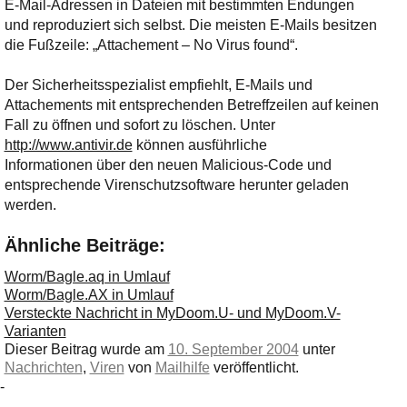
Ihre E-Mail
E-Mail-Adressen in Dateien mit bestimmten Endungen
und reproduziert sich selbst. Die meisten E-Mails besitzen
Adresse:
die Fußzeile: „Attachement – No Virus found“.
E-Mail
Der Sicherheitsspezialist empfiehlt, E-Mails und
Attachements mit entsprechenden Betreffzeilen auf keinen
E-Mail bestätigen
Fall zu öffnen und sofort zu löschen. Unter
http://www.antivir.de
können ausführliche
Informationen über den neuen Malicious-Code und
entsprechende Virenschutzsoftware herunter geladen
werden.
Ähnliche Beiträge:
Worm/Bagle.aq in Umlauf
Worm/Bagle.AX in Umlauf
Versteckte Nachricht in MyDoom.U- und MyDoom.V-
Varianten
Dieser Beitrag wurde am
10. September 2004
unter
Nachrichten
,
Viren
von
Mailhilfe
veröffentlicht.
-