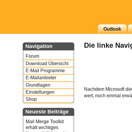
g erscheinenden Newsletter
Outlook
zu Thema Email für Sie
Die linke Navi
Navigation
underbird oder auch
Forum
Download Übersicht
E-Mail Programme
E-Mailanbieter
Grundlagen
Nachdem Microsoft die n
Einstellungen
wert, noch einmal erw
Shop
Neueste Beiträge
Mail Merge Toolkit
erhält wichtiges