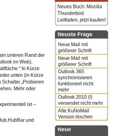
Neues Buch: Mozilla
Thunderbird
Leitfaden, jetzt kaufen!
Neuste Frage
Neue Mail mit
größerer Schrift
n am unteren Rand der
Neue Mail mit
Outlook im Web).
größerer Schrift
ltfläche “ In Kürze
Outlook 365
 oder unten (in Kürze
synchronisieren
n Schalter „Probieren
funktioniert nicht
stehen. Mehr oder
mehr
Outlook 2010 (!)
versendet nicht mehr
perimentell ist –
Alte KuNoMail
Version löschen
k.Hub.HubBar und
Neue