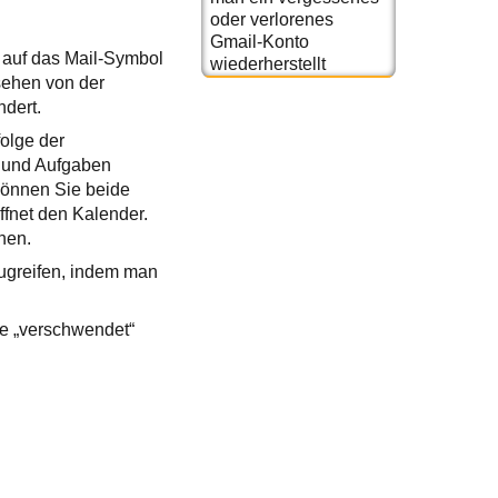
oder verlorenes
Gmail-Konto
 auf das Mail-Symbol
wiederherstellt
esehen von der
ndert.
folge der
e und Aufgaben
können Sie beide
ffnet den Kalender.
hen.
zugreifen, indem man
ste „verschwendet“