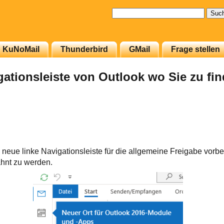
Suchen
nach:
KuNoMail
Thunderbird
GMail
Frage stellen
gationsleiste von Outlook wo Sie zu fin
eue linke Navigationsleiste für die allgemeine Freigabe vorberei
ähnt zu werden.