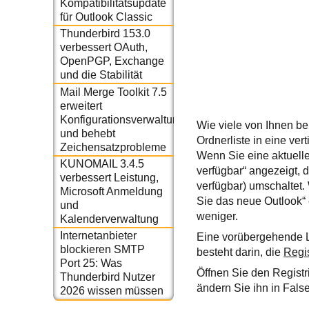
Kompatibilitätsupdate
für Outlook Classic
Thunderbird 153.0
verbessert OAuth,
OpenPGP, Exchange
und die Stabilität
Mail Merge Toolkit 7.5
erweitert
Konfigurationsverwaltung
Wie viele von Ihnen be
und behebt
Ordnerliste in eine ver
Zeichensatzprobleme
Wenn Sie eine aktuelle
KUNOMAIL 3.4.5
verfügbar“ angezeigt, d
verbessert Leistung,
verfügbar) umschaltet. 
Microsoft Anmeldung
Sie das neue Outlook“ e
und
weniger.
Kalenderverwaltung
Internetanbieter
Eine vorübergehende Lös
blockieren SMTP
besteht darin, die
Regis
Port 25: Was
Öffnen Sie den Registr
Thunderbird Nutzer
ändern Sie ihn in False
2026 wissen müssen