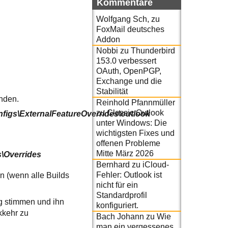
Kommentare
Wolfgang Sch,
zu
FoxMail deutsches
Addon
Nobbi
zu
Thunderbird
153.0 verbessert
OAuth, OpenPGP,
Exchange und die
Stabilität
inden.
Reinhold Pfannmüller
zu
Classic Outlook
gs\ExternalFeatureOverrides\outlook
unter Windows: Die
wichtigsten Fixes und
offenen Probleme
Mitte März 2026
\Overrides
Bernhard
zu
iCloud-
Fehler: Outlook ist
en (wenn alle Builds
nicht für ein
Standardprofil
ag stimmen und ihn
konfiguriert.
kkehr zu
Bach Johann
zu
Wie
man ein vergessenes