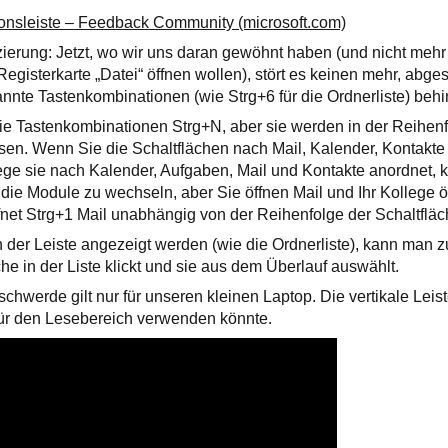
onsleiste – Feedback Community (microsoft.com)
ierung: Jetzt, wo wir uns daran gewöhnt haben (und nicht mehr
Registerkarte „Datei“ öffnen wollen), stört es keinen mehr, abg
nnte Tastenkombinationen (wie Strg+6 für die Ordnerliste) behi
 die Tastenkombinationen Strg+N, aber sie werden in der Reihen
sen. Wenn Sie die Schaltflächen nach Mail, Kalender, Kontakt
ege sie nach Kalender, Aufgaben, Mail und Kontakte anordnet, 
ie Module zu wechseln, aber Sie öffnen Mail und Ihr Kollege ö
ffnet Strg+1 Mail unabhängig von der Reihenfolge der Schaltfläc
in der Leiste angezeigt werden (wie die Ordnerliste), kann man 
äche in der Liste klickt und sie aus dem Überlauf auswählt.
schwerde gilt nur für unseren kleinen Laptop. Die vertikale Lei
 für den Lesebereich verwenden könnte.