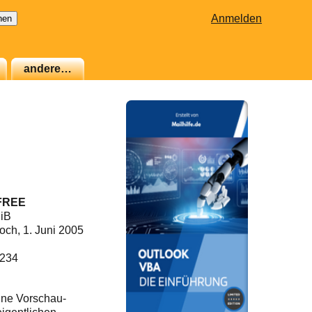
Anmelden
andere…
 FREE
MiB
och, 1. Juni 2005
B234
ine Vorschau-