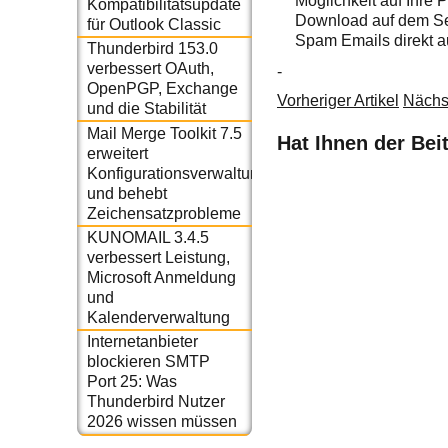
Möglichkeit auf Ihre 
Kompatibilitätsupdate
Download auf dem Ser
für Outlook Classic
Spam Emails direkt a
Thunderbird 153.0
verbessert OAuth,
-
OpenPGP, Exchange
Vorheriger Artikel
Nächst
und die Stabilität
Mail Merge Toolkit 7.5
Hat Ihnen der Bei
erweitert
Konfigurationsverwaltung
und behebt
Zeichensatzprobleme
KUNOMAIL 3.4.5
verbessert Leistung,
Microsoft Anmeldung
und
Kalenderverwaltung
Internetanbieter
blockieren SMTP
Port 25: Was
Thunderbird Nutzer
2026 wissen müssen