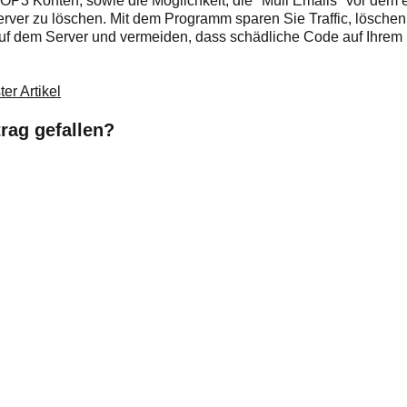
POP3 Konten, sowie die Möglichkeit, die "Müll Emails" vor dem 
ver zu löschen. Mit dem Programm sparen Sie Traffic, lösche
uf dem Server und vermeiden, dass schädliche Code auf Ihrem 
er Artikel
trag gefallen?