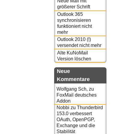
Neue Mail mit
größerer Schrift
Outlook 365
synchronisieren
funktioniert nicht
mehr
Outlook 2010 (!)
versendet nicht mehr
Alte KuNoMail
Version löschen
Neue
Kommentare
Wolfgang Sch,
zu
FoxMail deutsches
Addon
Nobbi
zu
Thunderbird
153.0 verbessert
OAuth, OpenPGP,
Exchange und die
Stabilität