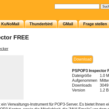
Suchen
nach:
KuNoMail
Thunderbird
GMail
Frage stellen
ctor FREE
cker
Download
PSPOP3 Inspector
Dateigröße
1.0 
Aufgenommen
Mittw
Downloads
3049
Version
1.2 
 ein Verwaltungs-Instrument für POP3-Server. Es bietet Ihnen e