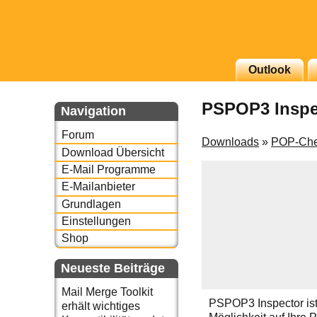
g erscheinenden Newsletter
Outlook
zu Thema Email für Sie
PSPOP3 Inspe
Navigation
underbird oder auch
Forum
Downloads
»
POP-Che
Download Übersicht
E-Mail Programme
E-Mailanbieter
Grundlagen
Einstellungen
Shop
Neueste Beiträge
Mail Merge Toolkit
PSPOP3 Inspector ist
erhält wichtiges