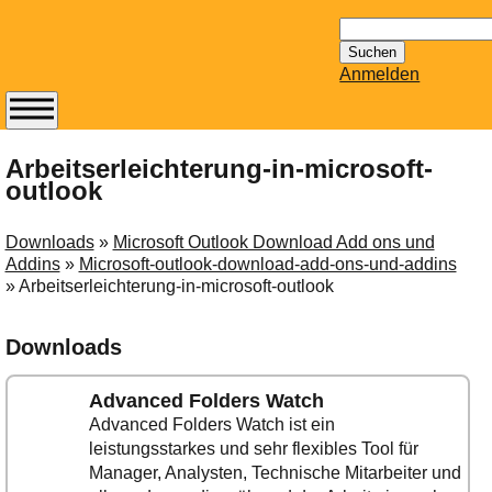
Suchen
nach:
Anmelden
Abonnieren Sie den
14-tägig
Arbeitserleichterung-in-microsoft-
outlook
erscheinenden
Newsletter von
Mailhilfe.de
Downloads
»
Microsoft Outlook Download Add ons und
kostenlos.
Addins
»
Microsoft-outlook-download-add-ons-und-addins
» Arbeitserleichterung-in-microsoft-outlook
Der ständig aktuelle
Tipps zu Thema
Email für Sie
Downloads
bereithält!
Wie z.B. Outlook,
Advanced Folders Watch
GMail, Thunderbird
Advanced Folders Watch ist ein
oder auch
leistungsstarkes und sehr flexibles Tool für
KuNoMail, usw.
Manager, Analysten, Technische Mitarbeiter und