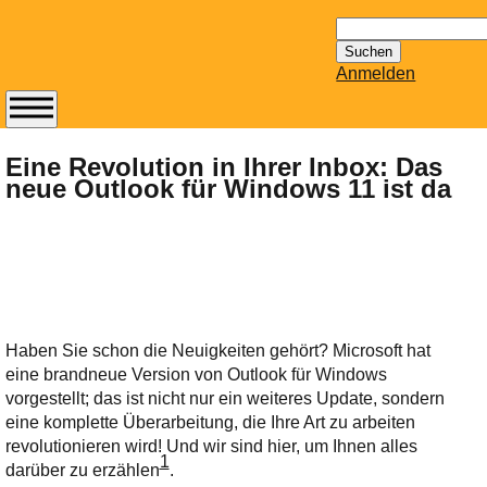
Suchen
nach:
Anmelden
Abonnieren Sie den
14-tägig
Eine Revolution in Ihrer Inbox: Das
neue Outlook für Windows 11 ist da
erscheinenden
Newsletter von
Mailhilfe.de
kostenlos.
Der ständig aktuelle
Tipps zu Thema
Email für Sie
Haben Sie schon die Neuigkeiten gehört? Microsoft hat
bereithält!
eine brandneue Version von Outlook für Windows
Wie z.B. Outlook,
vorgestellt; das ist nicht nur ein weiteres Update, sondern
GMail, Thunderbird
eine komplette Überarbeitung, die Ihre Art zu arbeiten
oder auch
revolutionieren wird! Und wir sind hier, um Ihnen alles
KuNoMail, usw.
1
darüber zu erzählen​
.