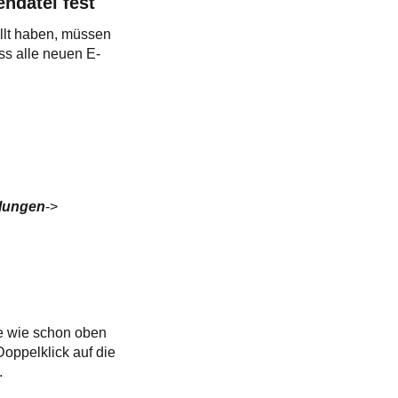
endatei fest
ellt haben, müssen
ss alle neuen E-
llungen
->
e wie schon oben
oppelklick auf die
.