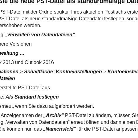
 Sie die neue PST-Datei als standardmäßige Dat
ST-Datei mit der Ordnerstruktur Ihres aktuellen Postfachs erst
te PST-Datei als neue standardmäßige Datendatei festlegen, soda
 verschoben werden.
log
„Verwalten von Datendateien“
.
here Versionen
rwaltung …
ok 2013 und Outlook 2016
mationen
->
Schaltfläche: Kontoeinstellungen
->
Kontoeinste
dateien
erstellte PST-Datei aus.
te:
Als Standard festlegen
 erneut, wenn Sie dazu aufgefordert werden.
n Anzeigenamen der
„Archiv“
PST-Datei zu ändern, müssen Si
g „Verwalten von Datendateien“ erneut öffnen und dann einen D
 Sie können nun das
„Namensfeld“
für die PST-Datei anpassen