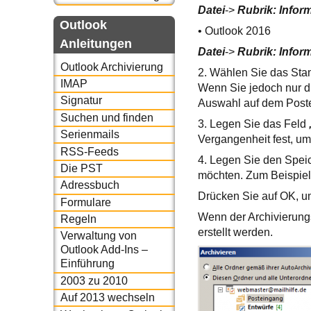
Datei
->
Rubrik: Infor
Outlook
• Outlook 2016
Anleitungen
Datei
->
Rubrik: Infor
Outlook Archivierung
2. Wählen Sie das Sta
IMAP
Wenn Sie jedoch nur d
Signatur
Auswahl auf dem Post
Suchen und finden
3. Legen Sie das Feld
Serienmails
Vergangenheit fest, u
RSS-Feeds
4. Legen Sie den Speic
Die PST
möchten. Zum Beispie
Adressbuch
Drücken Sie auf OK, um
Formulare
Wenn der Archivierungs
Regeln
erstellt werden.
Verwaltung von
Outlook Add-Ins –
Einführung
2003 zu 2010
Auf 2013 wechseln