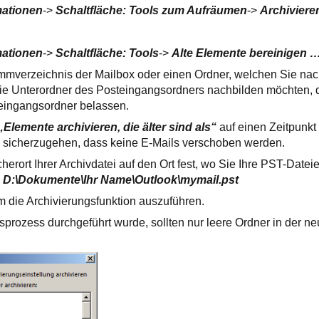
mationen
->
Schaltfläche: Tools zum Aufräumen
->
Archivier
mationen
->
Schaltfläche: Tools
->
Alte Elemente bereinigen 
mmverzeichnis der Mailbox oder einen Ordner, welchen Sie nac
ie Unterordner des Posteingangsordners nachbilden möchten, 
eingangsordner belassen.
„Elemente archivieren, die älter sind als“
auf einen Zeitpunkt 
m sicherzugehen, dass keine E-Mails verschoben werden.
herort Ihrer Archivdatei auf den Ort fest, wo Sie Ihre PST-Datei
l
D:\Dokumente\Ihr Name\Outlook\mymail.pst
 die Archivierungsfunktion auszuführen.
prozess durchgeführt wurde, sollten nur leere Ordner in der n