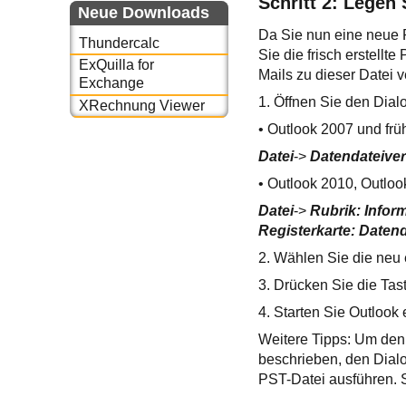
Schritt 2: Legen
Neue Downloads
Da Sie nun eine neue P
Thundercalc
Sie die frisch erstell
ExQuilla for
Mails zu dieser Datei
Exchange
1. Öffnen Sie den Dia
XRechnung Viewer
• Outlook 2007 und frü
Datei
->
Datendateive
• Outlook 2010, Outlo
Datei
->
Rubrik: Infor
Registerkarte: Daten
2. Wählen Sie die neu 
3. Drücken Sie die Tas
4. Starten Sie Outlook
Weitere Tipps: Um de
beschrieben, den Dialo
PST-Datei ausführen.