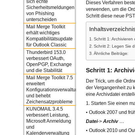
sich echte
Dieses Verfahren beste
Sicherheitsmeldungen
verwenden, um die Ord
von Phishing
Schritt diese neue PS
unterscheiden
Mail Merge Toolkit
Inhaltsverzeichni
erhält wichtiges
Kompatibilitätsupdate
Schritt 1: Archivieren
für Outlook Classic
Schritt 2: Legen Sie 
Thunderbird 153.0
Ähnliche Beiträge:
verbessert OAuth,
OpenPGP, Exchange
Schritt 1: Archi
und die Stabilität
Mail Merge Toolkit 7.5
Der Trick, um die Ordn
erweitert
der Vergangenheit zu k
Konfigurationsverwaltung
eine Archivdatei erstel
und behebt
Zeichensatzprobleme
1. Starten Sie einen m
KUNOMAIL 3.4.5
• Outlook 2007 und frü
verbessert Leistung,
Microsoft Anmeldung
Datei
->
Archiv
…
und
• Outlook 2010 und Ou
Kalenderverwaltung