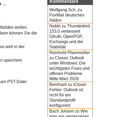
Kommentare
en …
Wolfgang Sch,
zu
FoxMail deutsches
…
Addon
Nobbi
zu
Thunderbird
hbilden wollen.
153.0 verbessert
dann können Sie die
OAuth, OpenPGP,
Exchange und die
so weit in der
Stabilität
Reinhold Pfannmüller
zu
Classic Outlook
en speichern
unter Windows: Die
wichtigsten Fixes und
offenen Probleme
Mitte März 2026
euen PST-Datei
Bernhard
zu
iCloud-
Fehler: Outlook ist
nicht für ein
Standardprofil
konfiguriert.
Bach Johann
zu
Wie
man ein vergessenes