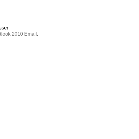
assen
tlook 2010 Email
,