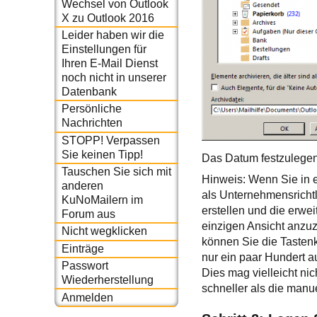
Wechsel von Outlook
X zu Outlook 2016
Leider haben wir die
Einstellungen für
Ihren E-Mail Dienst
noch nicht in unserer
Datenbank
Persönliche
Nachrichten
STOPP! Verpassen
Sie keinen Tipp!
Das Datum festzulegen 
Tauschen Sie sich mit
Hinweis: Wenn Sie in 
anderen
als Unternehmensrichtl
KuNoMailern im
erstellen und die erwe
Forum aus
einzigen Ansicht anzuz
Nicht wegklicken
können Sie die Taste
Einträge
nur ein paar Hundert au
Passwort
Dies mag vielleicht ni
Wiederherstellung
schneller als die manu
Anmelden