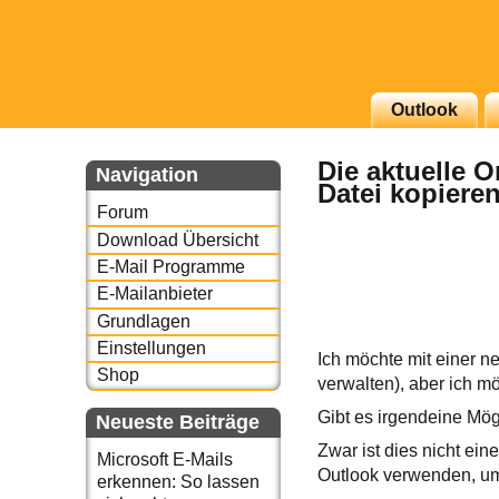
g erscheinenden Newsletter
Outlook
zu Thema Email für Sie
Die aktuelle 
Navigation
Datei kopiere
underbird oder auch
Forum
Download Übersicht
E-Mail Programme
E-Mailanbieter
Grundlagen
Einstellungen
Ich möchte mit einer n
Shop
verwalten), aber ich m
Gibt es irgendeine Mög
Neueste Beiträge
Zwar ist dies nicht ein
Microsoft E-Mails
Outlook verwenden, um 
erkennen: So lassen