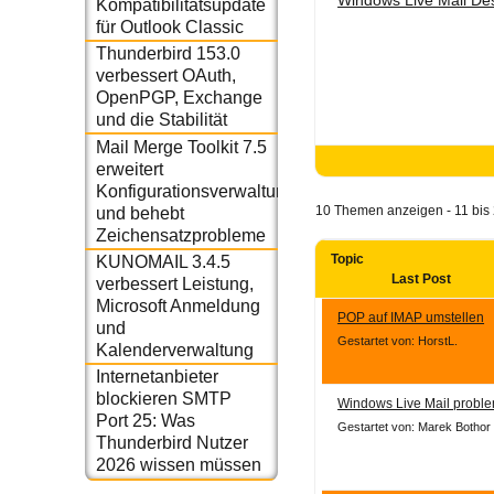
Kompatibilitätsupdate
für Outlook Classic
Thunderbird 153.0
verbessert OAuth,
OpenPGP, Exchange
und die Stabilität
Mail Merge Toolkit 7.5
erweitert
Konfigurationsverwaltung
10 Themen anzeigen - 11 bis 
und behebt
Zeichensatzprobleme
Topic
KUNOMAIL 3.4.5
Last Post
verbessert Leistung,
Microsoft Anmeldung
POP auf IMAP umstellen
und
Gestartet von: HorstL.
Kalenderverwaltung
Internetanbieter
blockieren SMTP
Windows Live Mail proble
Port 25: Was
Gestartet von: Marek Bothor
Thunderbird Nutzer
2026 wissen müssen