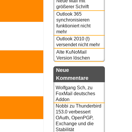
Neue Mail mit
größerer Schrift
Outlook 365
synchronisieren
funktioniert nicht
mehr
Outlook 2010 (!)
versendet nicht mehr
Alte KuNoMail
Version löschen
Neue
Kommentare
Wolfgang Sch,
zu
FoxMail deutsches
Addon
Nobbi
zu
Thunderbird
153.0 verbessert
OAuth, OpenPGP,
Exchange und die
Stabilität