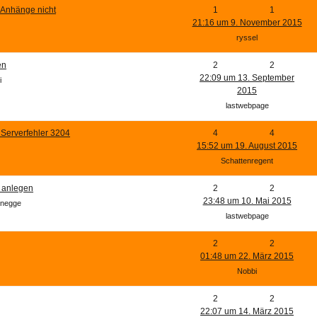
-Anhänge nicht
1
1
21:16 um 9. November 2015
ryssel
en
2
2
22:09 um 13. September
i
2015
lastwebpage
l Serverfehler 3204
4
4
15:52 um 19. August 2015
Schattenregent
 anlegen
2
2
23:48 um 10. Mai 2015
önegge
lastwebpage
2
2
01:48 um 22. März 2015
Nobbi
2
2
22:07 um 14. März 2015