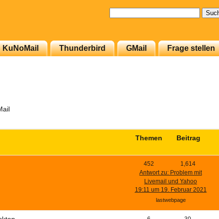
Suchen
nach:
KuNoMail
Thunderbird
GMail
Frage stellen
ail
Themen
Beitrag
452
1,614
Antwort zu: Problem mit
Livemail und Yahoo
19:11 um 19. Februar 2021
lastwebpage
sktop
6
30