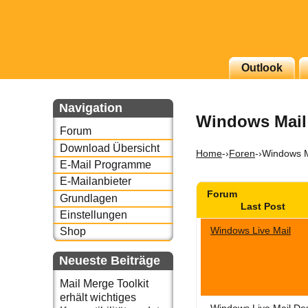
g erscheinenden Newsletter
Outlook
zu Thema Email für Sie
Navigation
Windows Mail
underbird oder auch
Forum
Download Übersicht
Home
-›
Foren
-›
Windows M
E-Mail Programme
E-Mailanbieter
Forum
Grundlagen
Last Post
Einstellungen
Windows Live Mail
Shop
Neueste Beiträge
Mail Merge Toolkit
erhält wichtiges
Windows Live Mail De