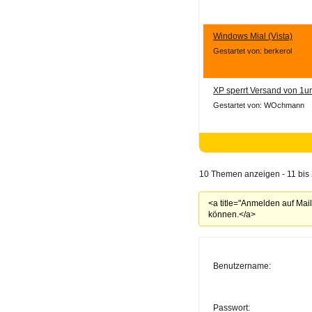
Windows Mial (Vista)
Gestartet von: berkerol
XP sperrt Versand von 1u
Gestartet von: WOchmann
10 Themen anzeigen - 11 bis 
<a title="Anmelden auf Mai
können.</a>
Benutzername:
Passwort: