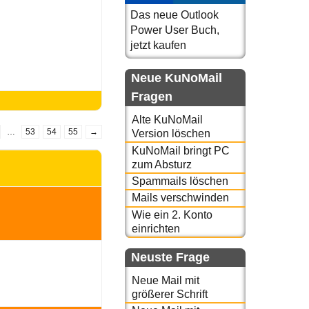
Das neue Outlook
Power User Buch,
jetzt kaufen
Neue KuNoMail
Fragen
Alte KuNoMail
…
53
54
55
→
Version löschen
KuNoMail bringt PC
zum Absturz
Spammails löschen
Mails verschwinden
Wie ein 2. Konto
einrichten
Neuste Frage
Neue Mail mit
größerer Schrift