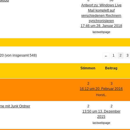
Antwort zu: Windows Live
Mail komplett auf
verschiedenen Rechnern
synchronisieren
17:46 um 28. Januar 2018
lastwebpage
20 (von insgesamt 548)
←
1
2
3
Stimmen
Beitrag
2
3
16:12 um 20. Februar 2016
HorstL.
me mit Junk Ordner
2
2
13:50 um 13. Dezember
2015
lastwebpage