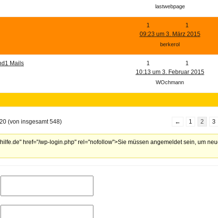
lastwebpage
1
1
09:23 um 3. März 2015
berkerol
nd1 Mails
1
1
10:13 um 3. Februar 2015
WOchmann
20 (von insgesamt 548)
←
1
2
3
lhilfe.de" href="/wp-login.php" rel="nofollow">Sie müssen angemeldet sein, um ne