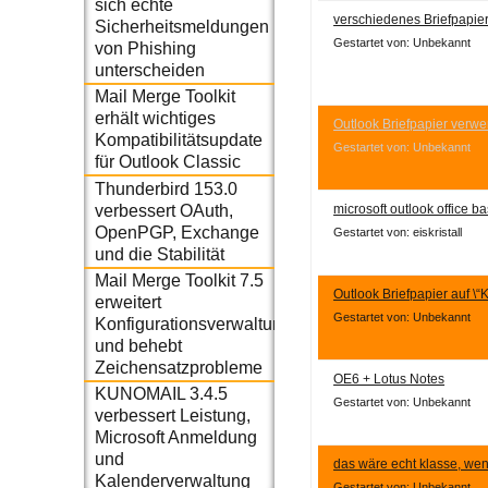
sich echte
verschiedenes Briefpapi
Sicherheitsmeldungen
Gestartet von: Unbekannt
von Phishing
unterscheiden
Mail Merge Toolkit
erhält wichtiges
Outlook Briefpapier verwe
Kompatibilitätsupdate
Gestartet von: Unbekannt
für Outlook Classic
Thunderbird 153.0
microsoft outlook office b
verbessert OAuth,
OpenPGP, Exchange
Gestartet von: eiskristall
und die Stabilität
Mail Merge Toolkit 7.5
Outlook Briefpapier auf \“
erweitert
Gestartet von: Unbekannt
Konfigurationsverwaltung
und behebt
Zeichensatzprobleme
OE6 + Lotus Notes
KUNOMAIL 3.4.5
Gestartet von: Unbekannt
verbessert Leistung,
Microsoft Anmeldung
und
das wäre echt klasse, wen
Kalenderverwaltung
Gestartet von: Unbekannt