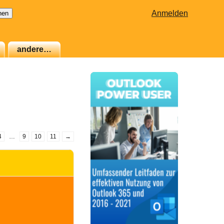
Anmelden
andere…
4
…
9
10
11
→