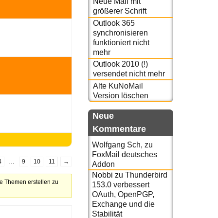
Neue Mail mit
größerer Schrift
Outlook 365
synchronisieren
funktioniert nicht
mehr
Outlook 2010 (!)
versendet nicht mehr
Alte KuNoMail
Version löschen
Neue
Kommentare
Wolfgang Sch,
zu
FoxMail deutsches
4
…
9
10
11
→
Addon
Nobbi
zu
Thunderbird
ue Themen erstellen zu
153.0 verbessert
OAuth, OpenPGP,
Exchange und die
Stabilität