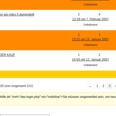
Unbekannt
er als rotes X dargestellt
2
4
12:29 um 7. Februar 2007
Unbekannt
1
1
23:22 um 15. Januar 2007
Unbekannt
DER KAUF
1
2
14:55 um 12. Januar 2007
Unbekannt
 30 (von insgesamt 101)
←
1
2
3
lhilfe.de" href="/wp-login.php" rel="nofollow">Sie müssen angemeldet sein, um ne