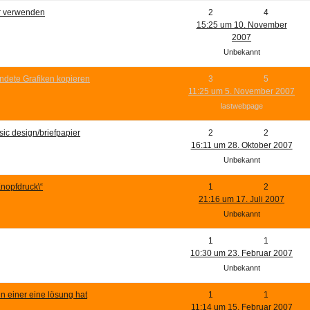
er verwenden
2
4
15:25 um 10. November
2007
Unbekannt
ndete Grafiken kopieren
3
5
11:25 um 5. November 2007
lastwebpage
asic design/briefpapier
2
2
16:11 um 28. Oktober 2007
Unbekannt
Knopfdruck\“
1
2
21:16 um 17. Juli 2007
Unbekannt
1
1
10:30 um 23. Februar 2007
Unbekannt
n einer eine lösung hat
1
1
11:14 um 15. Februar 2007