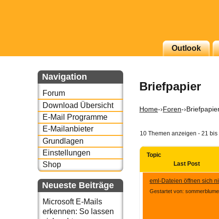
g erscheinenden Newsletter
Outlook
zu Thema Email für Sie
Navigation
Briefpapier
underbird oder auch
Forum
Download Übersicht
Home
-›
Foren
-›
Briefpapie
E-Mail Programme
E-Mailanbieter
10 Themen anzeigen - 21 bis
Grundlagen
Einstellungen
Topic
Last Post
Shop
eml-Dateien öffnen sich ni
Neueste Beiträge
Gestartet von: sommerblum
Microsoft E-Mails
erkennen: So lassen