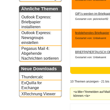
Ähnliche Themen
GIF\’s werden im Briefpapi
Outlook Express:
Gestartet von: picknicker82
Briefpapier
installieren
Outlook Express:
feststehendes Briefpapier
Newsgroups
Gestartet von: Unbekannt
einstellen
Pegasus Mail 4:
BRIEFPAPIERTAUSCH O
Abgehende
Gestartet von: Unbekannt
Nachrichten sortieren
Neue Downloads
Thundercalc
10 Themen anzeigen - 21 bis
ExQuilla for
Exchange
<a title="Anmelden auf Mai
XRechnung Viewer
können.</a>