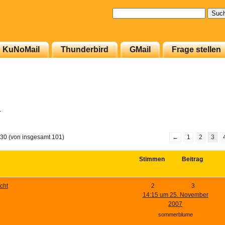
Suchen
nach:
KuNoMail
Thunderbird
GMail
Frage stellen
r
 30 (von insgesamt 101)
←
1
2
3
Stimmen
Beitrag
cht
2
3
14:15 um 25. November
e
2007
sommerblume