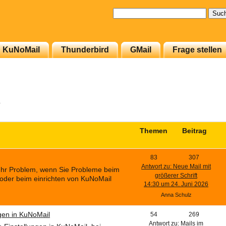
Suchen
nach:
KuNoMail
Thunderbird
GMail
Frage stellen
L
Themen
Beitrag
83
307
Antwort zu: Neue Mail mit
Ihr Problem, wenn Sie Probleme beim
größerer Schrift
oder beim einrichten von KuNoMail
14:30 um 24. Juni 2026
Anna Schulz
ngen in KuNoMail
54
269
Antwort zu: Mails im