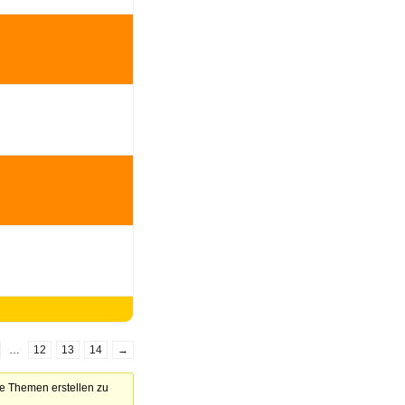
…
12
13
14
→
ue Themen erstellen zu