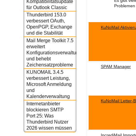
Es gibt vie
Kompatibilitätsupdate
Problemen s
für Outlook Classic
Thunderbird 153.0
verbessert OAuth,
OpenPGP, Exchange
KuNoMail Aktivier
und die Stabilität
Mail Merge Toolkit 7.5
erweitert
Konfigurationsverwaltung
und behebt
Zeichensatzprobleme
SPAM Manager
KUNOMAIL 3.4.5
verbessert Leistung,
Microsoft Anmeldung
und
Kalenderverwaltung
KuNoMail Letter-B
Internetanbieter
blockieren SMTP
Port 25: Was
Thunderbird Nutzer
2026 wissen müssen
IncrediMail Import