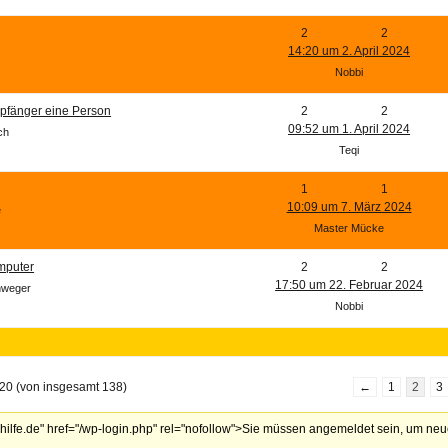
2
2
14:20 um 2. April 2024
Nobbi
pfänger eine Person
2
2
09:52 um 1. April 2024
ch
Teqi
1
1
10:09 um 7. März 2024
e
Master Mücke
mputer
2
2
17:50 um 22. Februar 2024
chweger
Nobbi
20 (von insgesamt 138)
←
1
2
3
lhilfe.de" href="/wp-login.php" rel="nofollow">Sie müssen angemeldet sein, um ne