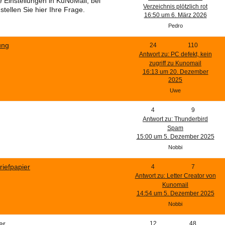
le Einstellungen in KuNoMail, bei
Verzeichnis plötzlich rot
tellen Sie hier Ihre Frage.
16:50 um 6. März 2026
Pedro
ung
24
110
Antwort zu: PC defekt, kein
zugriff zu Kunomail
16:13 um 20. Dezember
2025
Uwe
4
9
Antwort zu: Thunderbird
Spam
15:00 um 5. Dezember 2025
Nobbi
riefpapier
4
7
Antwort zu: Letter Creator von
Kunomail
14:54 um 5. Dezember 2025
Nobbi
er
12
48