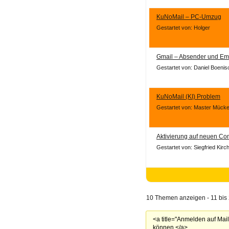
KuNoMail – PC-Umzug
Gestartet von: Holger
Gmail – Absender und Em
Gestartet von: Daniel Boenis
KuNoMail (KI) Problem
Gestartet von: Master Mück
Aktivierung auf neuen Co
Gestartet von: Siegfried Kir
10 Themen anzeigen - 11 bis 
<a title="Anmelden auf Mai
können.</a>