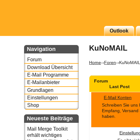
g erscheinenden Newsletter
Outlook
zu Thema Email für Sie
KuNoMAIL
Navigation
underbird oder auch
Forum
Home
-›
Foren
-›
KuNoMAI
Download Übersicht
E-Mail Programme
Forum
E-Mailanbieter
Last Post
Grundlagen
E-Mail Konten
Einstellungen
Schreiben Sie uns 
Shop
Empfang, Versand 
haben.
Neueste Beiträge
Mail Merge Toolkit
Einstellu
erhält wichtiges