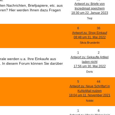
Antwort zu: Briefe von
ten Nachrichten, Briefpapiere, etc. aus
Incredimail speichern
ieren? Hier werden Ihnen dazu Fragen
18:30 um 22. Januar 2023
Teqi
6
36
Antwort zu: Shop Einkauf
08:48 um 31. Mai 2022
Silvia Bruederlin
1
2
Antwort zu: Gekaufte Artikel
rale werden u.a. Ihre Einkaufe aus
laden nicht
t. In diesem Forum können Sie darüber
17:56 um 30. Mai 2022
Doris
5
44
Antwort zu: Neue Schriftart in
KuNoMail nutzen
18:04 um 11. November 2021
Nobbi
1
6