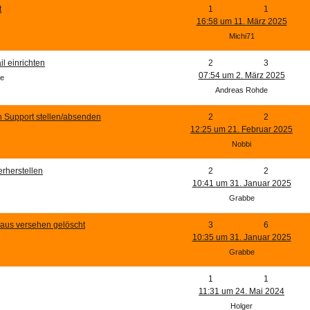
t
1
1
16:58 um 11. März 2025
Michi71
l einrichten
2
3
07:54 um 2. März 2025
de
Andreas Rohde
 Support stellen/absenden
2
2
12:25 um 21. Februar 2025
Nobbi
rherstellen
2
2
10:41 um 31. Januar 2025
Grabbe
 aus versehen gelöscht
3
6
10:35 um 31. Januar 2025
Grabbe
1
1
11:31 um 24. Mai 2024
Holger