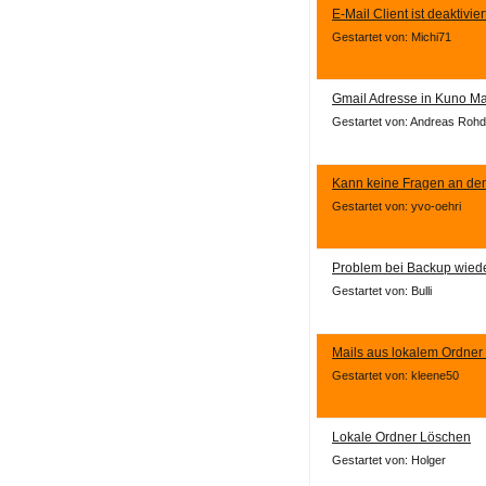
E-Mail Client ist deaktivier
Gestartet von: Michi71
Gmail Adresse in Kuno Mai
Gestartet von: Andreas Roh
Kann keine Fragen an den
Gestartet von: yvo-oehri
Problem bei Backup wiede
Gestartet von: Bulli
Mails aus lokalem Ordner
Gestartet von: kleene50
Lokale Ordner Löschen
Gestartet von: Holger