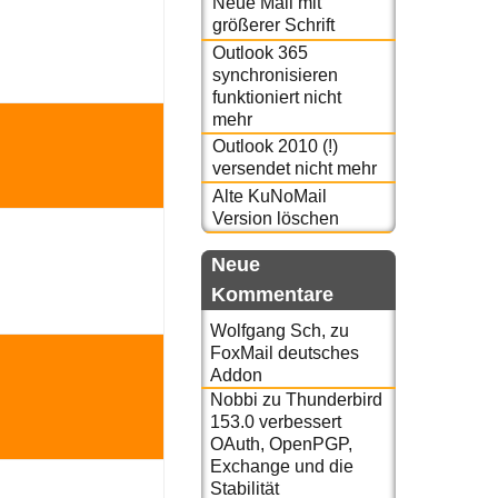
Neue Mail mit
größerer Schrift
Outlook 365
synchronisieren
funktioniert nicht
mehr
Outlook 2010 (!)
versendet nicht mehr
Alte KuNoMail
Version löschen
Neue
Kommentare
Wolfgang Sch,
zu
FoxMail deutsches
Addon
Nobbi
zu
Thunderbird
153.0 verbessert
OAuth, OpenPGP,
Exchange und die
Stabilität