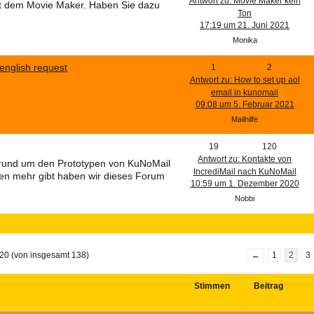
Antwort zu: Movie Maker kein
it dem Movie Maker. Haben Sie dazu
Ton
17:19 um 21. Juni 2021
Monika
english request
1
2
Antwort zu: How to set up aol
email in kunomail
09:08 um 5. Februar 2021
Mailhilfe
19
120
Antwort zu: Kontakte von
rund um den Prototypen von KuNoMail
IncrediMail nach KuNoMail
en mehr gibt haben wir dieses Forum
10:59 um 1. Dezember 2020
Nobbi
20 (von insgesamt 138)
←
1
2
3
Stimmen
Beitrag