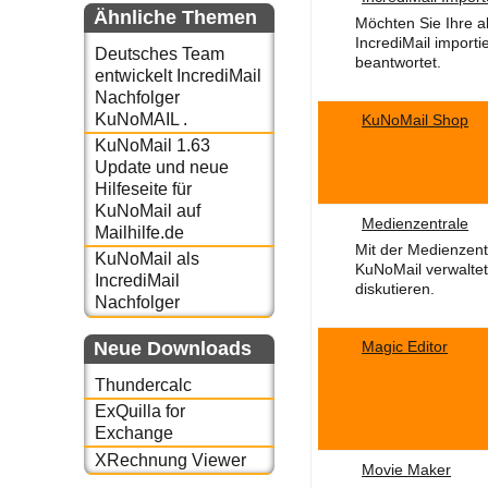
Ähnliche Themen
Möchten Sie Ihre al
IncrediMail import
Deutsches Team
beantwortet.
entwickelt IncrediMail
Nachfolger
KuNoMAIL .
KuNoMail Shop
KuNoMail 1.63
Update und neue
Hilfeseite für
KuNoMail auf
Medienzentrale
Mailhilfe.de
Mit der Medienzent
KuNoMail als
KuNoMail verwalte
IncrediMail
diskutieren.
Nachfolger
Neue Downloads
Magic Editor
Thundercalc
ExQuilla for
Exchange
XRechnung Viewer
Movie Maker