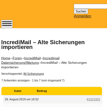
Suchen
nach:
Anmelden
Abonnieren Sie den
14-tägig
erscheinenden
IncrediMail – Alte Sicherungen
importieren
Newsletter von
Mailhilfe.de
kostenlos.
Home
-›
Foren
-›
IncrediMail
-›
Incredimail
Der ständig aktuelle
Datensicherung/Wartung
-›
IncrediMail – Alte Sicherungen
importieren
Tipps zu Thema
Email für Sie
Verschlagwortet:
IM Sciherunung
bereithält!
7 Antworten anzeigen - 1 bis 7 (von insgesamt 7)
Wie z.B. Outlook,
GMail, Thunderbird
Autor
Beitrag
oder auch
26. August 2019 um 16:52
#1023303
KuNoMail, usw.