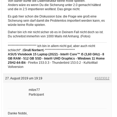
Von daher dürfte die Datenstruktur keine Rolle spielen.
Anders wäre es wenn Du die Sicherung unter 2.0 gemacht hättest
und die in 2.5 importieren wolltest. Das ginge nicht.
Es gab hier schon die Diskussion bzw. die Frage wie groß eine
Sicherung sein darf damit die Problemlos importiert werden kann, es
würde keine Rolle spielen.
Daher bin ich mir nicht sicher ob es in Deinem Fall nicht doch so ist.
Du schreibst immerhin von 1000 Mails mit Anhang. (Fotos)
********************** Ich bin in allem nicht gut, aber auch nicht
schlecht*. (
Gruß Norbert
) ***********************
ASUS Viviobook 15 Laptop (2022) - Intel® Core™ i5 (3,60 GHz) - 8
GB RAM - 512 GB SSD - Intel® UHD Graphics -
Windows 11 Home
25H2-64-Bit
- Firefox 153.0.3 - Thunderbird 153.0.2 - KuNoMail
Vollversion
27. August 2019 um 19:19
#1023312
mitze77
Participant
Danke Nobbi,