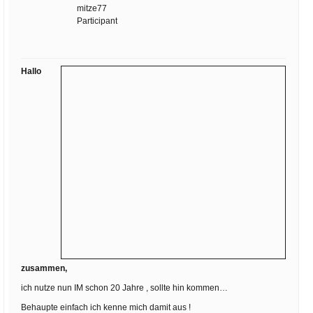
Ihre E-Mail
mitze77
Adresse:
Participant
E-Mail
Hallo
E-Mail bestätigen
zusammen,
ich nutze nun IM schon 20 Jahre , sollte hin kommen…
Behaupte einfach ich kenne mich damit aus !