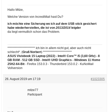
Hallo Mitze,
Welche Version von IncrediMail hast Du?
ich möchte eine Sicherung wo ich auf dem USB stick gesichert
habe wiederherstellen, die ist von
2013/2014
leigder
da liegt vermutlich schon das Problem.
********************** Ich bin in allem nicht gut, aber auch nicht
schlecht*. (
Gruß Norbert
) ***********************
ASUS Viviobook 15 Laptop (2022) - Intel® Core™ i5 (3,60 GHz) - 8
GB RAM - 512 GB SSD - Intel® UHD Graphics -
Windows 11 Home
25H2-64-Bit
- Firefox 153.0.3 - Thunderbird 153.0.2 - KuNoMail
Vollversion
26. August 2019 um 17:19
#1023305
mitze77
Participant