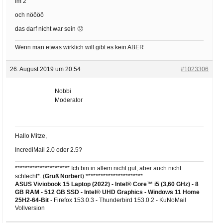
Im 2
och nöööö
das darf nicht war sein 🙁
Wenn man etwas wirklich will gibt es kein ABER
26. August 2019 um 20:54
#1023306
Nobbi
Moderator
Hallo Mitze,
IncrediMail 2.0 oder 2.5?
********************** Ich bin in allem nicht gut, aber auch nicht
schlecht*. (
Gruß Norbert
) ***********************
ASUS Viviobook 15 Laptop (2022) - Intel® Core™ i5 (3,60 GHz) - 8
GB RAM - 512 GB SSD - Intel® UHD Graphics -
Windows 11 Home
25H2-64-Bit
- Firefox 153.0.3 - Thunderbird 153.0.2 - KuNoMail
Vollversion