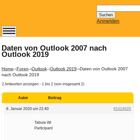
Suchen
nach:
Anmelden
Abonnieren Sie den
14-tägig
Daten von Outlook 2007 nach
Outlook 2019
erscheinenden
Newsletter von
Mailhilfe.de
Home
-›
Foren
-›
Outlook
-›
Outlook 2019
-›
Daten von Outlook 2007
kostenlos.
nach Outlook 2019
Der ständig aktuelle
2 Antworten anzeigen - 1 bis 2 (von insgesamt 2)
Tipps zu Thema
Email für Sie
Autor
Beitrag
bereithält!
8. Januar 2020 um 22:40
#1024020
Wie z.B. Outlook,
GMail, Thunderbird
Tabula Wi
oder auch
Participant
KuNoMail, usw.