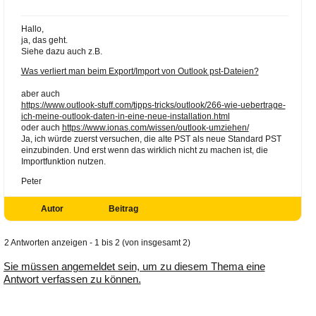
Hallo,
ja, das geht.
Siehe dazu auch z.B.
Was verliert man beim Export/Import von Outlook pst-Dateien?
aber auch
https://www.outlook-stuff.com/tipps-tricks/outlook/266-wie-uebertrage-
ich-meine-outlook-daten-in-eine-neue-installation.html
oder auch
https://www.ionas.com/wissen/outlook-umziehen/
Ja, ich würde zuerst versuchen, die alte PST als neue Standard PST
einzubinden. Und erst wenn das wirklich nicht zu machen ist, die
Importfunktion nutzen.
Peter
Autor
Beitrag
2 Antworten anzeigen - 1 bis 2 (von insgesamt 2)
Sie müssen angemeldet sein, um zu diesem Thema eine
Antwort verfassen zu können.