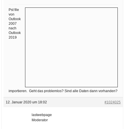
Ihre E-Mail
Adresse:
Pst file
von
E-Mail
Outlook
2007
nach
Outlook
E-Mail bestätigen
2019
importieren. Geht das problemlos? Sind alle Daten dann vorhanden?
12. Januar 2020 um 18:02
#1024025
lastwebpage
Moderator