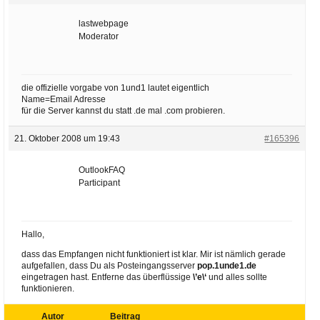
lastwebpage
Moderator
die offizielle vorgabe von 1und1 lautet eigentlich
Name=Email Adresse
für die Server kannst du statt .de mal .com probieren.
21. Oktober 2008 um 19:43
#165396
OutlookFAQ
Participant
Hallo,
dass das Empfangen nicht funktioniert ist klar. Mir ist nämlich gerade
aufgefallen, dass Du als Posteingangsserver
pop.1unde1.de
eingetragen hast. Entferne das überflüssige
\’e\‘
und alles sollte
funktionieren.
Autor
Beitrag