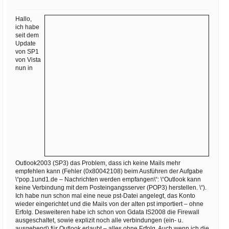
Ihre E-Mail
Adresse:
Hallo,
ich habe
E-Mail
seit dem
Update
von SP1
von Vista
E-Mail bestätigen
nun in
Outlook2003 (SP3) das Problem, dass ich keine Mails mehr
empfehlen kann (Fehler (0x80042108) beim Ausführen der Aufgabe
\“pop.1und1.de – Nachrichten werden empfangen\“: \“Outlook kann
keine Verbindung mit dem Posteingangsserver (POP3) herstellen. \“).
Ich habe nun schon mal eine neue pst-Datei angelegt, das Konto
wieder eingerichtet und die Mails von der alten pst importiert – ohne
Erfolg. Desweiteren habe ich schon von Gdata IS2008 die Firewall
ausgeschaltet, sowie explizit noch alle verbindungen (ein- u.
ausgehend) für Outlook erlaubt – alles ohne Erfolg. Auch wenn ich die