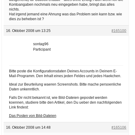
Kontoangaben nochmals neu eingegeben habe, bringt das alles
nichts.
Hat irgend jemand eine Ahnung was das Problem sein kann bzw. wie
dies zu beheben ist ?
16. Oktober 2008 um 13:25
#165100
sontag96
Participant
Bitte poste die Konfigurationsdaten Deines Accounts in Deinem E-
Mail-Programm. Den Inhalt eines jeden Feldes und jedes Haekchen.
Ideal zur Beurteilung waeren Screenshots. Bitte mache persoenliche
Daten unkenntlich.
Falls Dir nicht bekannt ist, wie Bild-Dateien gepostet werden
koennen, studiere bitte den Artikel, den Du ueber den nachfolgenden
Link findest:
Das Posten von Bild-Dateien
16. Oktober 2008 um 14:48
#165106