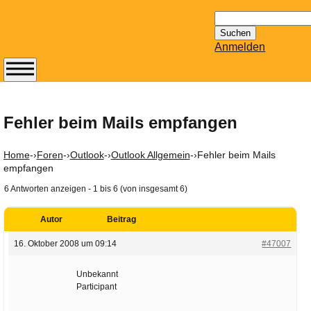
Suchen
nach:
Anmelden
Abonnieren Sie den
14-tägig
erscheinenden
Fehler beim Mails empfangen
Newsletter von
Mailhilfe.de
Home
-›
Foren
-›
Outlook
-›
Outlook Allgemein
-›
Fehler beim Mails
kostenlos.
empfangen
Der ständig aktuelle
6 Antworten anzeigen - 1 bis 6 (von insgesamt 6)
Tipps zu Thema
Email für Sie
Autor
Beitrag
bereithält!
16. Oktober 2008 um 09:14
#47007
Wie z.B. Outlook,
GMail, Thunderbird
Unbekannt
oder auch
Participant
KuNoMail, usw.