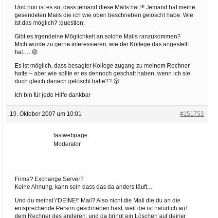
Und nun ist es so, dass jemand diese Mails hat !!! Jemand hat meine
gesendeten Mails die ich wie oben beschrieben gelöscht habe. Wie
ist das möglich? :question:
Gibt es irgendeine Möglichkeit an solche Mails ranzukommen?
Mich würde zu gerne interessieren, wie der Kollege das angestellt
hat…. 😡
Es ist möglich, dass besagter Kollege zugang zu meinem Rechner
hatte – aber wie sollte er es dennoch geschaft haben, wenn ich sie
doch gleich danach gelöscht hatte?? 😮
Ich bin für jede Hilfe dankbar
19. Oktober 2007 um 10:01
#151753
lastwebpage
Moderator
Firma? Exchange Server?
Keine Ahnung, kann sein dass das da anders läuft…
Und du meinst \“DEINE\“ Mail? Also nicht die Mail die du an die
entsprechende Person geschrieben hast, weil die ist natürlich auf
dem Rechner des anderen, und da bringt ein Löschen auf deiner