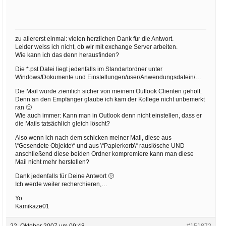
zu allererst einmal: vielen herzlichen Dank für die Antwort.
Leider weiss ich nicht, ob wir mit exchange Server arbeiten.
Wie kann ich das denn herausfinden?
Die *.pst Datei liegt jedenfalls im Standartordner unter
Windows/Dokumente und Einstellungen/user/Anwendungsdatein/…
Die Mail wurde ziemlich sicher von meinem Outlook Clienten geholt.
Denn an den Empfänger glaube ich kam der Kollege nicht unbemerkt
ran 🙂
Wie auch immer: Kann man in Outlook denn nicht einstellen, dass er
die Mails tatsächlich gleich löscht?
Also wenn ich nach dem schicken meiner Mail, diese aus
\“Gesendete Objekte\“ und aus \“Papierkorb\“ rauslösche UND
anschließend diese beiden Ordner kompremiere kann man diese
Mail nicht mehr herstellen?
Dank jedenfalls für Deine Antwort 🙁
Ich werde weiter recherchieren,…
Yo
Kamikaze01
22. Oktober 2007 um 09:48
#151872