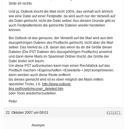
Seite eh nichts.
Und ja, Outlook löscht die Mail nicht 100%, das verhält sich ähnlich
wie eine Datei auf einer Festplatte, da wird auch nur der Verweiß auf
die Datei gelöscht, nicht die Datei selber. Aus diesem Grunde gibt es
auch Festplattentools die gelöschte Dateien wieder herstellen
können.
Bei Outlook ist das genauso, der Verweiß auf die Mail wird aus den
dazugehörigen Dateien des Postfachs gelöscht, nicht aber die Mail
selber. Das merkst du z.B. daran das wenn du dir die Größe dieser
Dateien (Die PST Dateien des dazugehörigen Postfachs) ansiehst
und dann deine Mails im Spammail Ordner löscht, die Größe der
Datei änder sich kaum.
Um diese PST aufzuräumen kann man einen Rechtsklick auf das
Postfach machen->Eigenschaften->Erweiterte->Jetzt komprimieren,
dann werden auch diese Reste entfernt.
bis dieses gemacht wird ist es eben möglich die Mails mittels
spezieller Tricks, z.b.
http://www.outlook-
tips.net/howto/recover_deleted.htm
oder Tools wiederherzustellen.
Peter
22. Oktober 2007 um 09:01
#151871
Anonym