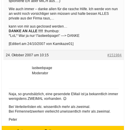
spionierte ER aber MICH aus….)
Wie auch immer – danke allen für die rasche Hilfe. Ich werde von nun
an wohl noch vorsichtiger sein müssen und halte besser ALLES
private aus der Firma raus,…
kann von mir aus geclosed werden…
DANKE AN ALLE !!!!
:thumbup:
*LoL* War ja nur \“lastwebpage\“ —> DANKE
[Editiert am 24/10/2007 von Kamikaze01]
24. Oktober 2007 um 10:15
#151984
lastwebpage
Moderator
Naja, so grundsätzlich, eine gesendete EMail ist ja bekanntlich immer
wenigstens ZWEIMAL vorhanden. 😉
Bei Verteilerlisten etc. wissentlich mehr als zweimal.
Bei Firmennetzwerken vielleicht unwissentlich mehr als zweimal.
Peter