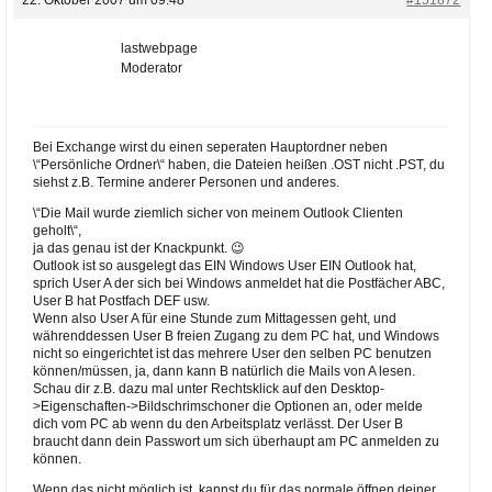
lastwebpage
Moderator
Bei Exchange wirst du einen seperaten Hauptordner neben
\“Persönliche Ordner\“ haben, die Dateien heißen .OST nicht .PST, du
siehst z.B. Termine anderer Personen und anderes.
\“Die Mail wurde ziemlich sicher von meinem Outlook Clienten
geholt\“,
ja das genau ist der Knackpunkt. 😉
Outlook ist so ausgelegt das EIN Windows User EIN Outlook hat,
sprich User A der sich bei Windows anmeldet hat die Postfächer ABC,
User B hat Postfach DEF usw.
Wenn also User A für eine Stunde zum Mittagessen geht, und
währenddessen User B freien Zugang zu dem PC hat, und Windows
nicht so eingerichtet ist das mehrere User den selben PC benutzen
können/müssen, ja, dann kann B natürlich die Mails von A lesen.
Schau dir z.B. dazu mal unter Rechtsklick auf den Desktop-
>Eigenschaften->Bildschrimschoner die Optionen an, oder melde
dich vom PC ab wenn du den Arbeitsplatz verlässt. Der User B
braucht dann dein Passwort um sich überhaupt am PC anmelden zu
können.
Wenn das nicht möglich ist, kannst du für das normale öffnen deiner