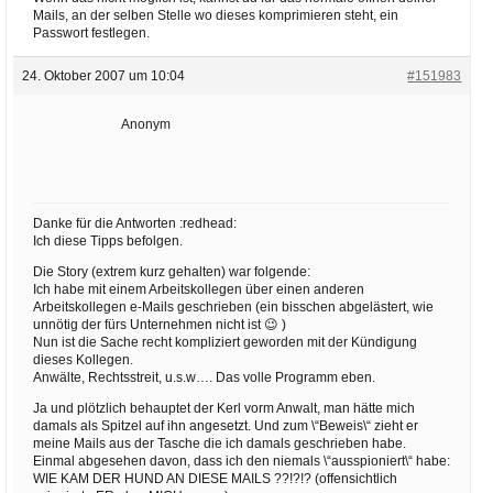
Mails, an der selben Stelle wo dieses komprimieren steht, ein
Passwort festlegen.
24. Oktober 2007 um 10:04
#151983
Anonym
Danke für die Antworten :redhead:
Ich diese Tipps befolgen.
Die Story (extrem kurz gehalten) war folgende:
Ich habe mit einem Arbeitskollegen über einen anderen
Arbeitskollegen e-Mails geschrieben (ein bisschen abgelästert, wie
unnötig der fürs Unternehmen nicht ist 😉 )
Nun ist die Sache recht kompliziert geworden mit der Kündigung
dieses Kollegen.
Anwälte, Rechtsstreit, u.s.w…. Das volle Programm eben.
Ja und plötzlich behauptet der Kerl vorm Anwalt, man hätte mich
damals als Spitzel auf ihn angesetzt. Und zum \“Beweis\“ zieht er
meine Mails aus der Tasche die ich damals geschrieben habe.
Einmal abgesehen davon, dass ich den niemals \“ausspioniert\“ habe:
WIE KAM DER HUND AN DIESE MAILS ??!?!? (offensichtlich