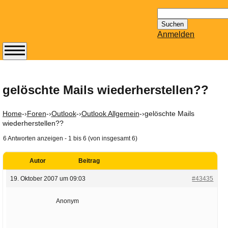
Suchen
nach:
Anmelden
Abonnieren Sie den
14-tägig
erscheinenden
gelöschte Mails wiederherstellen??
Newsletter von
Mailhilfe.de
Home
-›
Foren
-›
Outlook
-›
Outlook Allgemein
-›
gelöschte Mails
kostenlos.
wiederherstellen??
Der ständig aktuelle
6 Antworten anzeigen - 1 bis 6 (von insgesamt 6)
Tipps zu Thema
Email für Sie
Autor
Beitrag
bereithält!
19. Oktober 2007 um 09:03
#43435
Wie z.B. Outlook,
GMail, Thunderbird
Anonym
oder auch
KuNoMail, usw.