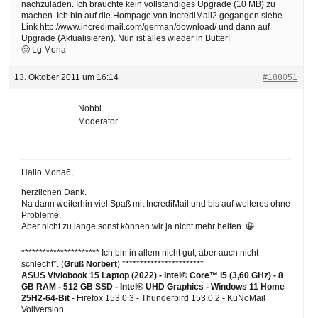
nachzuladen. Ich brauchte kein vollständiges Upgrade (10 MB) zu
machen. Ich bin auf die Hompage von IncrediMail2 gegangen siehe
Link
http://www.incredimail.com/german/download/
und dann auf
Upgrade (Aktualisieren). Nun ist alles wieder in Butter!
🙂 Lg Mona
13. Oktober 2011 um 16:14
#188051
Nobbi
Moderator
Hallo Mona6,
herzlichen Dank.
Na dann weiterhin viel Spaß mit IncrediMail und bis auf weiteres ohne
Probleme.
Aber nicht zu lange sonst können wir ja nicht mehr helfen. 😀
********************** Ich bin in allem nicht gut, aber auch nicht
schlecht*. (
Gruß Norbert
) ***********************
ASUS Viviobook 15 Laptop (2022) - Intel® Core™ i5 (3,60 GHz) - 8
GB RAM - 512 GB SSD - Intel® UHD Graphics -
Windows 11 Home
25H2-64-Bit
- Firefox 153.0.3 - Thunderbird 153.0.2 - KuNoMail
Vollversion