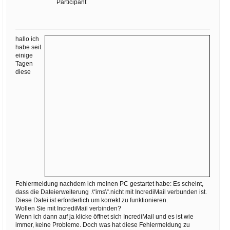
Ihre E-Mail
Participant
Adresse:
E-Mail
hallo ich
habe seit
einige
Tagen
E-Mail bestätigen
diese
Fehlermeldung nachdem ich meinen PC gestartet habe: Es scheint,
dass die Dateierweiterung .\“ims\“.nicht mit IncrediMail verbunden ist.
Diese Datei ist erforderlich um korrekt zu funktionieren.
Wollen Sie mit IncrediMail verbinden?
Wenn ich dann auf ja klicke öffnet sich IncrediMail und es ist wie
immer, keine Probleme. Doch was hat diese Fehlermeldung zu