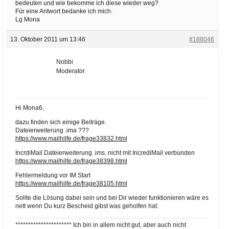
bedeuten und wie bekomme ich diese wieder weg?
Für eine Antwort bedanke ich mich.
Lg Mona
13. Oktober 2011 um 13:46
#188046
Nobbi
Moderator
Hi Mona6,
dazu finden sich einige Beiträge.
Dateierweiterung .ima ???
https://www.mailhilfe.de/frage33832.html
IncrdiMail Dateierweiterung .ims. nicht mit IncrediMail verbunden
https://www.mailhilfe.de/frage38398.html
Fehlermeldung vor IM Start
https://www.mailhilfe.de/frage38105.html
Sollte die Lösung dabei sein und bei Dir wieder funktionieren wäre es
nett wenn Du kurz Bescheid gibst was geholfen hat.
********************** Ich bin in allem nicht gut, aber auch nicht