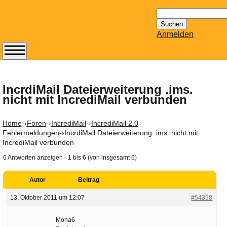
Suchen
nach:
Anmelden
Abonnieren Sie den
14-tägig
erscheinenden
IncrdiMail Dateierweiterung .ims.
nicht mit IncrediMail verbunden
Newsletter von
Mailhilfe.de
kostenlos.
Home
-›
Foren
-›
IncrediMail
-›
IncrediMail 2.0
Der ständig aktuelle
Fehlermeldungen
-›
IncrdiMail Dateierweiterung .ims. nicht mit
IncrediMail verbunden
Tipps zu Thema
Email für Sie
6 Antworten anzeigen - 1 bis 6 (von insgesamt 6)
bereithält!
Wie z.B. Outlook,
Autor
Beitrag
GMail, Thunderbird
13. Oktober 2011 um 12:07
#54398
oder auch
KuNoMail, usw.
Mona6