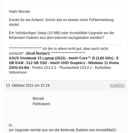
Hallo Mona6,
Danke für die Antwort. Schön das es wieder ohne Fehlermeldung
startet.
Ein Vollständiger Setup (10 MB) oder IncrediMail-Upgrade wo die
fehlenden Dateien aus dem Internet nachgeladen werden?
********************** Ich bin in allem nicht gut, aber auch nicht
schlecht*. (
Gruß Norbert
) ***********************
ASUS Viviobook 15 Laptop (2022) - Intel® Core™ i5 (3,60 GHz) - 8
GB RAM - 512 GB SSD - Intel® UHD Graphics -
Windows 11 Home
25H2-64-Bit
- Firefox 153.0.3 - Thunderbird 153.0.2 - KuNoMail
Vollversion
13. Oktober 2011 um 15:19
#188050
Mona6
Participant
hi,
ein Upgrade reichte aus um die fehlende Dateien von IncrediMail2