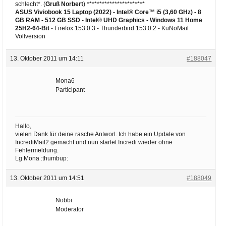
schlecht*. (
Gruß Norbert
) ***********************
ASUS Viviobook 15 Laptop (2022) - Intel® Core™ i5 (3,60 GHz) - 8
GB RAM - 512 GB SSD - Intel® UHD Graphics -
Windows 11 Home
25H2-64-Bit
- Firefox 153.0.3 - Thunderbird 153.0.2 - KuNoMail
Vollversion
13. Oktober 2011 um 14:11
#188047
Mona6
Participant
Hallo,
vielen Dank für deine rasche Antwort. Ich habe ein Update von
IncrediMail2 gemacht und nun startet Incredi wieder ohne
Fehlermeldung.
Lg Mona :thumbup:
13. Oktober 2011 um 14:51
#188049
Nobbi
Moderator