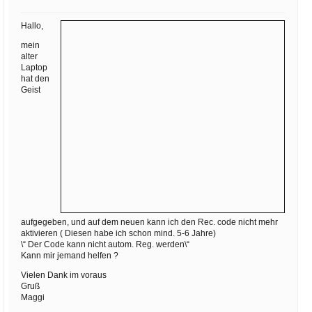
Ihre E-Mail
Adresse:
Hallo,
E-Mail
mein
alter
Laptop
hat den
E-Mail bestätigen
Geist
aufgegeben, und auf dem neuen kann ich den Rec. code nicht mehr
aktivieren ( Diesen habe ich schon mind. 5-6 Jahre)
\“ Der Code kann nicht autom. Reg. werden\“
Kann mir jemand helfen ?
Vielen Dank im voraus
Gruß
Maggi