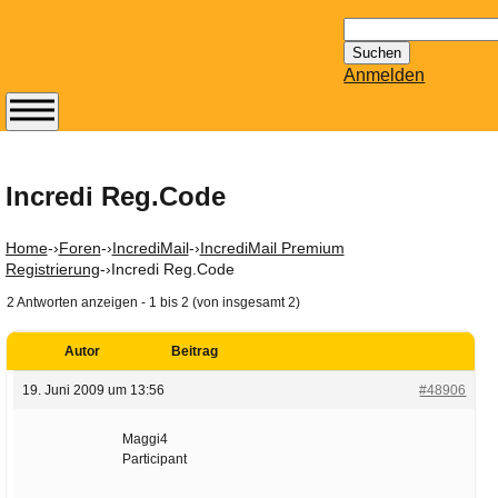
Suchen
nach:
Anmelden
Abonnieren Sie den
14-tägig
erscheinenden
Incredi Reg.Code
Newsletter von
Mailhilfe.de
Home
-›
Foren
-›
IncrediMail
-›
IncrediMail Premium
kostenlos.
Registrierung
-›
Incredi Reg.Code
Der ständig aktuelle
2 Antworten anzeigen - 1 bis 2 (von insgesamt 2)
Tipps zu Thema
Email für Sie
Autor
Beitrag
bereithält!
19. Juni 2009 um 13:56
#48906
Wie z.B. Outlook,
GMail, Thunderbird
Maggi4
oder auch
Participant
KuNoMail, usw.