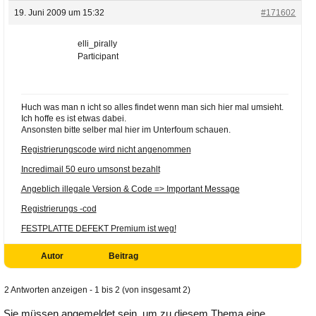
19. Juni 2009 um 15:32
#171602
elli_pirally
Participant
Huch was man n icht so alles findet wenn man sich hier mal umsieht.
Ich hoffe es ist etwas dabei.
Ansonsten bitte selber mal hier im Unterfoum schauen.
Registrierungscode wird nicht angenommen
Incredimail 50 euro umsonst bezahlt
Angeblich illegale Version & Code => Important Message
Registrierungs -cod
FESTPLATTE DEFEKT Premium ist weg!
Autor
Beitrag
2 Antworten anzeigen - 1 bis 2 (von insgesamt 2)
Sie müssen angemeldet sein, um zu diesem Thema eine