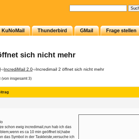
Suchen
nach:
KuNoMail
Thunderbird
GMail
Frage stellen
öffnet sich nicht mehr
l
-›
IncrediMail 2.0
-›
Incredimail 2 öffnet sich nicht mehr
3 (von insgesamt 3)
itrag
lo
ze schon ewig incredimail,nun hab ich das
blem,wenn es ca 10 min geöffnet ist,habe
n das Symbol in der Taskleiste,versuche ich