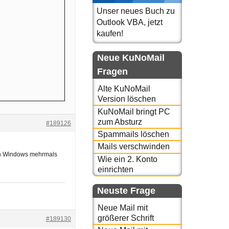
Unser neues Buch zu
Outlook VBA, jetzt
kaufen!
Neue KuNoMail
Fragen
Alte KuNoMail
Version löschen
KuNoMail bringt PC
zum Absturz
#189126
Spammails löschen
Mails verschwinden
von Windows mehrmals
Wie ein 2. Konto
einrichten
Neuste Frage
Neue Mail mit
größerer Schrift
#189130