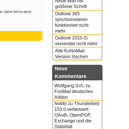
Neue Mail mit
größerer Schrift
r Jahre lief es doch
Outlook 365
synchronisieren
funktioniert nicht
mehr
Outlook 2010 (!)
versendet nicht mehr
Alte KuNoMail
Version löschen
Neue
Kommentare
Wolfgang Sch,
zu
FoxMail deutsches
Addon
Nobbi
zu
Thunderbird
153.0 verbessert
OAuth, OpenPGP,
Exchange und die
Stabilität