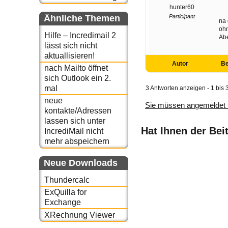
hunter60
Ähnliche Themen
Participant
na 
oh
Hilfe – Incredimail 2
Abe
lässt sich nicht
aktuallisieren!
Autor
Be
nach Mailto öffnet
sich Outlook ein 2.
mal
3 Antworten anzeigen - 1 bis 
neue
Sie müssen angemeldet 
kontakte/Adressen
lassen sich unter
Hat Ihnen der Bei
IncrediMail nicht
mehr abspeichern
Neue Downloads
Thundercalc
ExQuilla for
Exchange
XRechnung Viewer