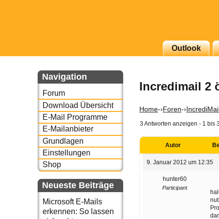
Outlook
g erscheinenden Newsletter
zu Thema Email für Sie
Navigation
Incredimail 2 
Forum
underbird oder auch
Download Übersicht
Home
-›
Foren
-›
IncrediMai
E-Mail Programme
3 Antworten anzeigen - 1 bis 
E-Mailanbieter
Grundlagen
Autor
Be
Einstellungen
9. Januar 2012 um 12:35
Shop
hunter60
Neueste Beiträge
Participant
hal
nut
Microsoft E-Mails
Pro
erkennen: So lassen
dan