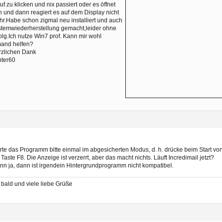
uf zu klicken und nix passiert oder es öffnet
h und dann reagiert es auf dem Display nicht
r.Habe schon zigmal neu installiert und auch
temwiederherstellung gemacht,leider ohne
olg.Ich nutze Win7 prof. Kann mir wohl
mand helfen?
rzlichen Dank
nter60
rte das Programm bitte einmal im abgesicherten Modus, d. h. drücke beim Start 
 Taste F8. Die Anzeige ist verzerrt, aber das macht nichts. Läuft Incredimail jetzt?
n ja, dann ist irgendein Hintergrundprogramm nicht kompatibel.
 bald und viele liebe Grüße