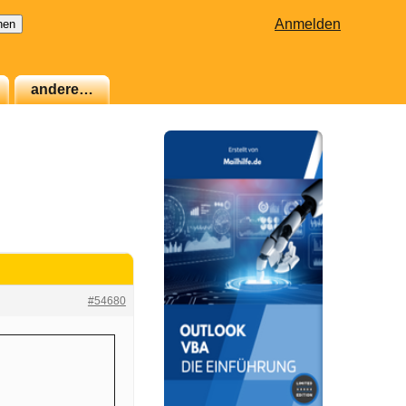
Anmelden
andere…
#54680