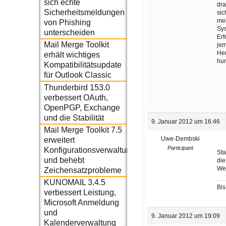
sich echte
dra
Sicherheitsmeldungen
sic
meh
von Phishing
Sys
unterscheiden
Erf
Mail Merge Toolkit
je
He
erhält wichtiges
hu
Kompatibilitätsupdate
für Outlook Classic
Thunderbird 153.0
verbessert OAuth,
OpenPGP, Exchange
und die Stabilität
9. Januar 2012 um 16:46
Mail Merge Toolkit 7.5
Uwe-Dembski
erweitert
Participant
Konfigurationsverwaltung
Sta
und behebt
die
Wen
Zeichensatzprobleme
KUNOMAIL 3.4.5
Bis
verbessert Leistung,
Microsoft Anmeldung
und
9. Januar 2012 um 19:09
Kalenderverwaltung