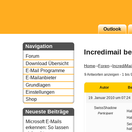
g erscheinenden Newsletter
Outlook
zu Thema Email für Sie
Navigation
Incredimail b
underbird oder auch
Forum
Download Übersicht
Home
-›
Foren
-›
IncrediMai
E-Mail Programme
9 Antworten anzeigen - 1 bis 
E-Mailanbieter
Grundlagen
Autor
Be
Einstellungen
19. Januar 2010 um 07:24
Shop
SwissShadow
Neueste Beiträge
Hal
Participant
Ha
Microsoft E-Mails
Sei
erkennen: So lassen
hab