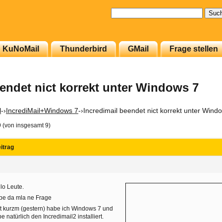
Suchen
nach:
KuNoMail
Thunderbird
GMail
Frage stellen
eendet nict korrekt unter Windows 7
l
-›
IncrediMail+Windows 7
-›
Incredimail beendet nict korrekt unter Wind
9 (von insgesamt 9)
itrag
lo Leute.
be da mla ne Frage
t kurzm (gestern) habe ich Windows 7 und
e natürlich den Incredimail2 installiert.