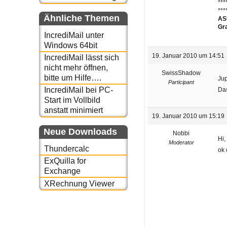
***
***
Ähnliche Themen
ASU
Gr
IncrediMail unter
Windows 64bit
19. Januar 2010 um 14:51
IncrediMail lässt sich
nicht mehr öffnen,
SwissShadow
bitte um Hilfe….
Ju
Participant
IncrediMail bei PC-
Das
Start im Vollbild
anstatt minimiert
19. Januar 2010 um 15:19
Neue Downloads
Nobbi
Hi,
Moderator
Thundercalc
ok 
ExQuilla for
Exchange
XRechnung Viewer