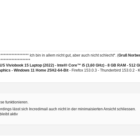
******************* Ich bin in allem nicht gut, aber auch nicht schlecht*. (
Gruß Norber
********************
S Viviobook 15 Laptop (2022) - Intel® Core™ i5 (3,60 GHz) - 8 GB RAM - 512 
aphics -
Windows 11 Home 25H2-64-Bit
- Firefox 153.0.3 - Thunderbird 153.0.2 -
se funktionieren.
erdings lässt sich Incredimail auch nicht in der minimaisierten Ansicht schliessen.
bleibt aktiv