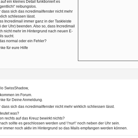
 auf ein kleines Detail funktioniert es
igentlich\“ reibungslos.
 dass sich das ncredimailfenster nicht mehr
klich schliessen lässt.
s Incredimail immer ganz in der Taskleiste
i der Uhr) beenden. Also so, dass Incredimail
h nicht mehr im Hintergrund nach neuen E-
ls sucht.
 das normal oder ein Fehler?
ke für eure Hilfe
llo SwissShadow,
llkommen im Forum.
nke für Deine Anmeldung.
 dass sich das ncredimailfenster nicht mehr wirklich schliessen lässt.
deutet was?
n rechts auf das Kreuz bewirkt nichts?
ach sollte es geschlossen werden und \“nur\“ noch neben der Uhr sein.
r immer noch aktiv im Hintergrund so das Mails empfangen werden können.