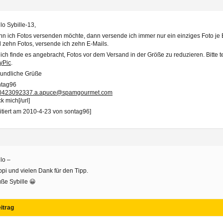
lo Sybille-13,
n ich Fotos versenden möchte, dann versende ich immer nur ein einziges Foto je E
 zehn Fotos, versende ich zehn E-Mails.
 ich finde es angebracht, Fotos vor dem Versand in der Größe zu reduzieren. Bitte t
yPic
.
eundliche Grüße
ntag96
0423092337.a.apuce@spamgourmet.com
ck mich[/url]
itiert am 2010-4-23 von sontag96]
lo –
pi und vielen Dank für den Tipp.
ße Sybille 😀
itrag