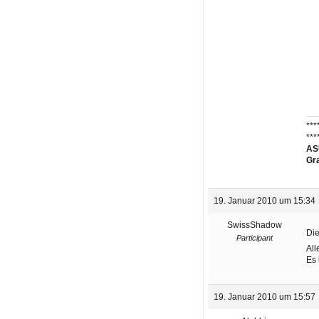
***
***
ASU
Gr
19. Januar 2010 um 15:34
SwissShadow
Die
Participant
All
Es 
19. Januar 2010 um 15:57