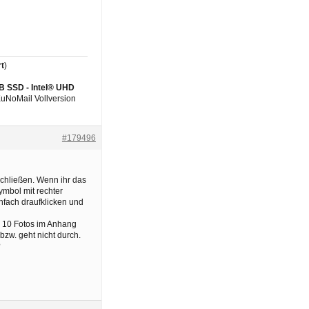
t
)
GB SSD - Intel® UHD
 KuNoMail Vollversion
#179496
schließen. Wenn ihr das
symbol mit rechter
infach draufklicken und
. 10 Fotos im Anhang
bzw. geht nicht durch.
?