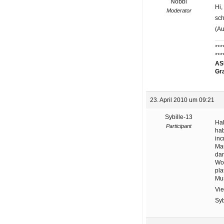
Nobbi
Hi,
Moderator
sch
(Au
***
***
ASU
Gr
23. April 2010 um 09:21
Sybille-13
Hal
Participant
hab
inc
Mau
dan
Wom
pla
Mus
Vie
Syb