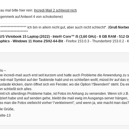
au mal bitte hier rein:
Incredi Mail 2 schliesst nich
genmerk auf Antwort 4 von schokoliene)
******************* Ich bin in allem nicht gut, aber auch nicht schlecht*. (
Gruß Norber
********************
S Viviobook 15 Laptop (2022) - Intel® Core™ i5 (3,60 GHz) - 8 GB RAM - 512 
aphics -
Windows 11 Home 25H2-64-Bit
- Firefox 153.0.3 - Thunderbird 153.0.2 -
lo –
e incredi-mail auch erst seit kurzem und hatte auch Probleme die Anwendung zu 
redi-mail Symbol auf der Taskleiste habt und es schließen wollt, müsst ihr auf das 
staste klicken, dann öffnet sich ein Fenster, wo die Option \“Beenden\“ steht. Da e
n schließt sich alles.
it ich allerdings Probleme habe, ist Fotos im Anhang zu versenden. Wenn ich z.B
tziert habe und auf senden gehe, bleibt die mail ewig im Ausgangs-server hängen, 
s man die Fotos vielleicht vorher \“verkleinern\“, und wenn ja, wie macht man das
le Grüße,
ille-13