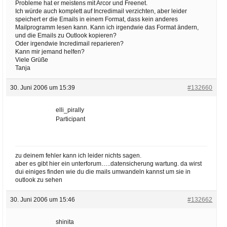
Probleme hat er meistens mit Arcor und Freenet.
Ich würde auch komplett auf Incredimail verzichten, aber leider
speichert er die Emails in einem Format, dass kein anderes
Mailprogramm lesen kann. Kann ich irgendwie das Format ändern,
und die Emails zu Outlook kopieren?
Oder irgendwie Incredimail reparieren?
Kann mir jemand helfen?
Viele Grüße
Tanja
30. Juni 2006 um 15:39
#132660
elli_pirally
Participant
zu deinem fehler kann ich leider nichts sagen.
aber es gibt hier ein unterforum…..datensicherung wartung. da wirst
dui einiges finden wie du die mails umwandeln kannst um sie in
outlook zu sehen
30. Juni 2006 um 15:46
#132662
shinita