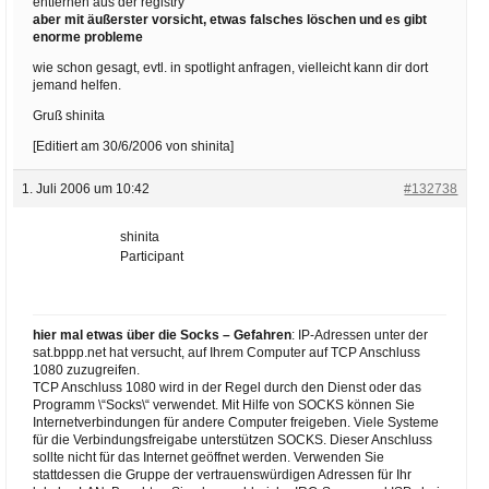
entfernen aus der registry
aber mit äußerster vorsicht, etwas falsches löschen und es gibt
enorme probleme
wie schon gesagt, evtl. in spotlight anfragen, vielleicht kann dir dort
jemand helfen.
Gruß shinita
[Editiert am 30/6/2006 von shinita]
1. Juli 2006 um 10:42
#132738
shinita
Participant
hier mal etwas über die Socks – Gefahren
: IP-Adressen unter der
sat.bppp.net hat versucht, auf Ihrem Computer auf TCP Anschluss
1080 zuzugreifen.
TCP Anschluss 1080 wird in der Regel durch den Dienst oder das
Programm \“Socks\“ verwendet. Mit Hilfe von SOCKS können Sie
Internetverbindungen für andere Computer freigeben. Viele Systeme
für die Verbindungsfreigabe unterstützen SOCKS. Dieser Anschluss
sollte nicht für das Internet geöffnet werden. Verwenden Sie
stattdessen die Gruppe der vertrauenswürdigen Adressen für Ihr