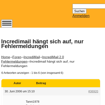
Suchen
nach:
Anmelden
Abonnieren Sie den
14-tägig
erscheinenden
Incredimail hängt sich auf, nur
Fehlermeldungen
Newsletter von
Mailhilfe.de
kostenlos.
Home
-›
Foren
-›
IncrediMail
-›
IncrediMail 2.0
Der ständig aktuelle
Fehlermeldungen
-›
Incredimail hängt sich auf, nur
Fehlermeldungen
Tipps zu Thema
Email für Sie
6 Antworten anzeigen - 1 bis 6 (von insgesamt 6)
bereithält!
Wie z.B. Outlook,
Autor
Beitrag
GMail, Thunderbird
30. Juni 2006 um 15:10
#36920
oder auch
KuNoMail, usw.
Tanni1978