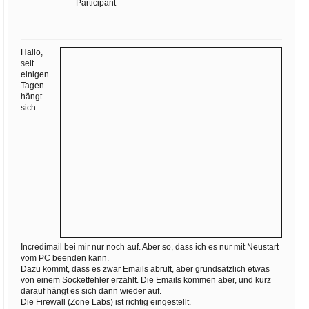
Ihre E-Mail
Participant
Adresse:
E-Mail
Hallo,
seit
einigen
Tagen
E-Mail bestätigen
hängt
sich
Incredimail bei mir nur noch auf. Aber so, dass ich es nur mit Neustart
vom PC beenden kann.
Dazu kommt, dass es zwar Emails abruft, aber grundsätzlich etwas
von einem Socketfehler erzählt. Die Emails kommen aber, und kurz
darauf hängt es sich dann wieder auf.
Die Firewall (Zone Labs) ist richtig eingestellt.