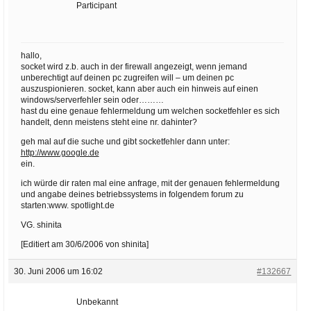
Participant
hallo,
socket wird z.b. auch in der firewall angezeigt, wenn jemand
unberechtigt auf deinen pc zugreifen will – um deinen pc
auszuspionieren. socket, kann aber auch ein hinweis auf einen
windows/serverfehler sein oder………
hast du eine genaue fehlermeldung um welchen socketfehler es sich
handelt, denn meistens steht eine nr. dahinter?
geh mal auf die suche und gibt socketfehler dann unter:
http://www.google.de
ein.
ich würde dir raten mal eine anfrage, mit der genauen fehlermeldung
und angabe deines betriebssystems in folgendem forum zu
starten:www. spotlight.de
VG. shinita
[Editiert am 30/6/2006 von shinita]
30. Juni 2006 um 16:02
#132667
Unbekannt