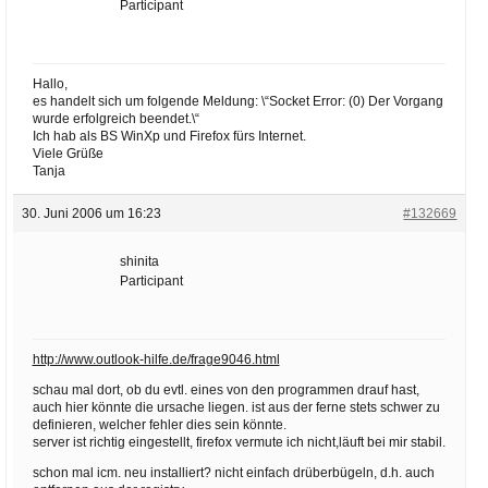
Participant
Hallo,
es handelt sich um folgende Meldung: \“Socket Error: (0) Der Vorgang
wurde erfolgreich beendet.\“
Ich hab als BS WinXp und Firefox fürs Internet.
Viele Grüße
Tanja
30. Juni 2006 um 16:23
#132669
shinita
Participant
http://www.outlook-hilfe.de/frage9046.html
schau mal dort, ob du evtl. eines von den programmen drauf hast,
auch hier könnte die ursache liegen. ist aus der ferne stets schwer zu
definieren, welcher fehler dies sein könnte.
server ist richtig eingestellt, firefox vermute ich nicht,läuft bei mir stabil.
schon mal icm. neu installiert? nicht einfach drüberbügeln, d.h. auch