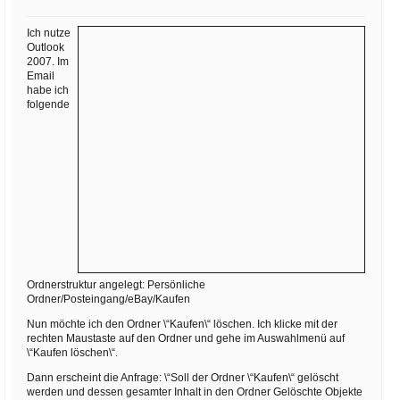
Ihre E-Mail
Adresse:
Ich nutze
Outlook
E-Mail
2007. Im
Email
habe ich
folgende
E-Mail bestätigen
Ordnerstruktur angelegt: Persönliche
Ordner/Posteingang/eBay/Kaufen
Nun möchte ich den Ordner \“Kaufen\“ löschen. Ich klicke mit der
rechten Maustaste auf den Ordner und gehe im Auswahlmenü auf
\“Kaufen löschen\“.
Dann erscheint die Anfrage: \“Soll der Ordner \“Kaufen\“ gelöscht
werden und dessen gesamter Inhalt in den Ordner Gelöschte Objekte