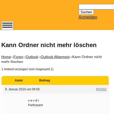
Suchen
nach:
Anmelden
Abonnieren Sie den
14-tägig
erscheinenden
Kann Ordner nicht mehr löschen
Newsletter von
Mailhilfe.de
Home
-›
Foren
-›
Outlook
-›
Outlook Allgemein
-›
Kann Ordner nicht
kostenlos.
mehr löschen
Der ständig aktuelle
1 Antwort anzeigen (von insgesamt 1)
Tipps zu Thema
Email für Sie
Autor
Beitrag
bereithält!
9. Januar 2010 um 09:56
#50692
Wie z.B. Outlook,
GMail, Thunderbird
v-e-r-d-i
oder auch
Participant
KuNoMail, usw.