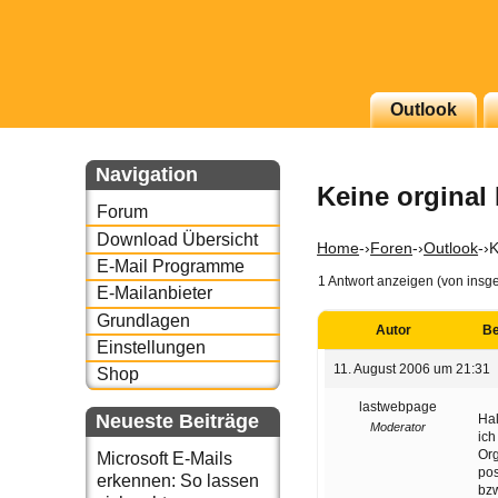
g erscheinenden Newsletter
Outlook
zu Thema Email für Sie
Navigation
Keine orginal
underbird oder auch
Forum
Download Übersicht
Home
-›
Foren
-›
Outlook
-›
K
E-Mail Programme
1 Antwort anzeigen (von insg
E-Mailanbieter
Grundlagen
Autor
Be
Einstellungen
11. August 2006 um 21:31
Shop
lastwebpage
Neueste Beiträge
Hal
Moderator
ich
Org
Microsoft E-Mails
pos
erkennen: So lassen
bzw