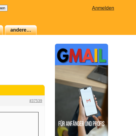
Anmelden
andere…
#37539