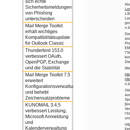
sich echte
Als
Sicherheitsmeldungen
La
von Phishing
z.B
La
unterscheiden
gm
Mail Merge Toolkit
o.ä
erhält wichtiges
Der
Kompatibilitätsupdate
and
für Outlook Classic
Pro
EMa
Thunderbird 153.0
\“S
verbessert OAuth,
ko
OpenPGP, Exchange
Die
und die Stabilität
Wer
Mail Merge Toolkit 7.5
htt
ht
erweitert
o.ä
Konfigurationsverwaltung
Ode
und behebt
aus
Zeichensatzprobleme
Spa
[lin
KUNOMAIL 3.4.5
Ver
verbessert Leistung,
\“I
Microsoft Anmeldung
uns
und
mf
Kalenderverwaltung
Pet