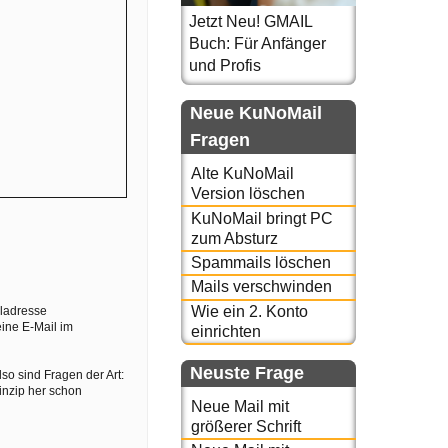
Jetzt Neu! GMAIL
Buch: Für Anfänger
und Profis
Neue KuNoMail
Fragen
Alte KuNoMail
Version löschen
KuNoMail bringt PC
zum Absturz
Spammails löschen
Mails verschwinden
Wie ein 2. Konto
iladresse
eine E-Mail im
einrichten
Neuste Frage
so sind Fragen der Art:
rinzip her schon
Neue Mail mit
größerer Schrift