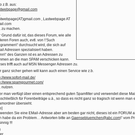
o z.B. aus:
stwebpage@gmail.com
.
stwebpage(AT)gmail.com , Lastwebpage AT
ail.com
. zu machen.
 Grund dafür ist, das dieses Forum, wie alle
eren Foren auch, evtl. von \“Such
grammen\“ durchsucht wird, die sich auf
il Adressen spezialisiert haben.
inn\“ des Ganzen ist es an Adressen zu
mmen an die man SPAM verschicken kann.
ses trifft auch auf MSN Messenger Adressen zu.
 ganz sicher gehen will kann auch einen Service wie z.b.
p://www.sofort-mail.de/
tp://www.spamgourmet.com/
. nutzen.
r man verfügt über einen entsprechend guten Spamfilter und verwendet diese Ma
schließlich für Forenbeiträge u.ä., so dass es nicht ganz so tragisch ist wenn man 
mordner übersieht.
e]
wenden Sie eine EMail-Adresse aber am besten gar nicht, dieses ist ein FORUM al
ch habe da ein Problem… Antworten bitte an
Gaensebluemchen@abc.com
\“ vom P
innig !!!
g
er