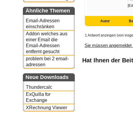
[Ed
Ähnliche Themen
Email-Adressen
Autor
Be
einschränken
Addon welches aus
1 Antwort anzeigen (von insg
einer Email die
Sie müssen angemeldet 
Email-Adressen
entfernt gesucht
problem bei 2 email-
Hat Ihnen der Bei
adressen
Neue Downloads
Thundercalc
ExQuilla for
Exchange
XRechnung Viewer