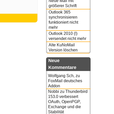
Neue Mail mit
größerer Schrift
Outlook 365
synchronisieren
funktioniert nicht
mehr
Outlook 2010 (!)
versendet nicht mehr
Alte KuNoMail
Version löschen
Neue
Kommentare
Wolfgang Sch,
zu
FoxMail deutsches
Addon
Nobbi
zu
Thunderbird
153.0 verbessert
OAuth, OpenPGP,
Exchange und die
Stabilität