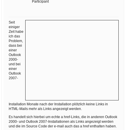
Ihre E-Mail
Participant
Adresse:
E-Mail
Seit
einiger
Zeit habe
ich das
E-Mail bestätigen
Problem,
dass bei
einer
Outlook
2000-
und bei
einer
Outlook
2007-
Installation Monate nach der Installation plötzlich keine Links in
HTML-Mails mehr als Links angezeigt werden.
Es handelt sich hierbei um echte a href-Links, die in anderen Outlook
2000- und Outlook 2007-Installationen als Links angezeigt werden
und die im Source Code der e-mail auch das a href enthalten haben.