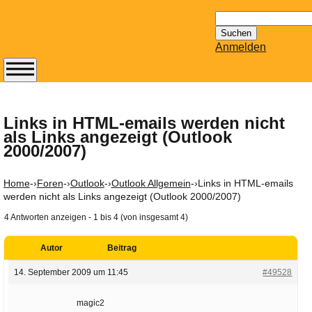
Suchen
nach:
Anmelden
Abonnieren Sie den
14-tägig
erscheinenden
Links in HTML-emails werden nicht
als Links angezeigt (Outlook
Newsletter von
2000/2007)
Mailhilfe.de
kostenlos.
Der ständig aktuelle
Home
-›
Foren
-›
Outlook
-›
Outlook Allgemein
-›
Links in HTML-emails
werden nicht als Links angezeigt (Outlook 2000/2007)
Tipps zu Thema
Email für Sie
4 Antworten anzeigen - 1 bis 4 (von insgesamt 4)
bereithält!
Wie z.B. Outlook,
Autor
Beitrag
GMail, Thunderbird
14. September 2009 um 11:45
#49528
oder auch
KuNoMail, usw.
magic2