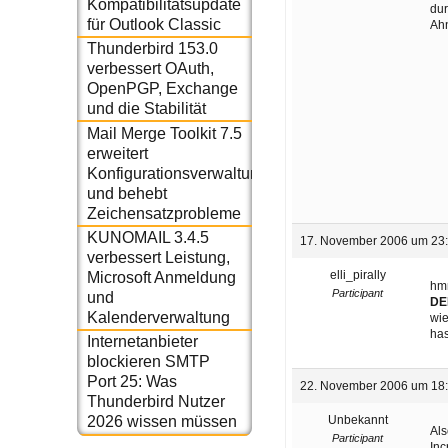
Kompatibilitätsupdate
dur
für Outlook Classic
Ahn
Thunderbird 153.0
verbessert OAuth,
OpenPGP, Exchange
und die Stabilität
Mail Merge Toolkit 7.5
erweitert
Konfigurationsverwaltung
und behebt
Zeichensatzprobleme
KUNOMAIL 3.4.5
17. November 2006 um 23
verbessert Leistung,
elli_pirally
Microsoft Anmeldung
hmm
Participant
und
DE
Kalenderverwaltung
wie
has
Internetanbieter
blockieren SMTP
Port 25: Was
22. November 2006 um 18
Thunderbird Nutzer
Unbekannt
2026 wissen müssen
Als
Participant
Inc