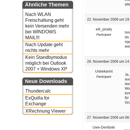
Ähnliche Themen
all
Nach WLAN
22. November 2006 um 19
Freischaltung geht
kein Versenden mehr
elli_pirally
bei WINDOWS
h
Participant
da 
MAIL!!!
ir
Nach Update geht
wen
nichts mehr
Kein Standbymodus
26. November 2006 um 14
möglich bei Outlook
2007 + Windows XP
Unbekannt
Ja,
Participant
auc
Neue Downloads
dan
Wor
Thundercalc
bzw
ExQuilla for
für
Gr
Exchange
XRechnung Viewer
27. November 2006 um 06
Uwe-Dembski