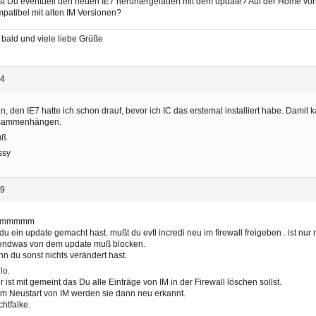
t Du eventuell den neuen IE7 heruntergeladen mit dem update? Auf der Home von IM
patibel mit alten IM Versionen?
 bald und viele liebe Grüße
34
n, den IE7 hatte ich schon drauf, bevor ich IC das erstemal installiert habe. Damit 
sammenhängen.
uß
ssy
39
mmmmmm
du ein update gemacht hast. mußt du evtl incredi neu im firewall freigeben . ist nu
gendwas von dem update muß blocken.
n du sonst nichts verändert hast.
lo.
r ist mit gemeint das Du alle Einträge von IM in der Firewall löschen sollst.
m Neustart von IM werden sie dann neu erkannt.
htfalke.