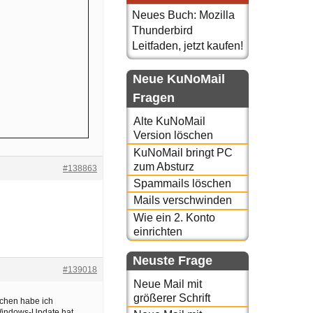
Neues Buch: Mozilla
Thunderbird
Leitfaden, jetzt kaufen!
Neue KuNoMail
Fragen
Alte KuNoMail
Version löschen
KuNoMail bringt PC
zum Absturz
#138863
Spammails löschen
Mails verschwinden
Wie ein 2. Konto
einrichten
Neuste Frage
#139018
Neue Mail mit
größerer Schrift
ochen habe ich
n Windows-Update hat