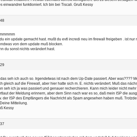
es einwandrei funktioniert. Ich bin bei Tiscali. Gruß Kessy
:48
mmmmmm
du ein update gemacht hast. mußt du evtl incredi neu im firewall freigeben . ist nu
gendwas von dem update muß blocken.
n du sonst nichts verändert hast.
:29
 das seh ich auch so. Irgendetwas ist nach dem Up-Date passiert. Aber was???? Me
h gleich auf die Firewall, aber hier hatte sich m. E. nichts verändert. Muß das näc
n seh ich ja was passiert und genauer recherchieren. Kann mich leider nicht me
tlaut der Meldung erinnern, aber dem Sinn nach war es so, daß mein ISP die aus
. der ISP des Empfängers die Nachricht als Spam angesehen haben muß. Trotzde
 Deine Mitteilung.
uß Kessy
:37