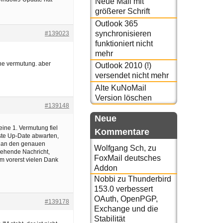
Neue Mail mit
größerer Schrift
Outlook 365
synchronisieren
#139023
funktioniert nicht
mehr
r ne vermutung. aber
Outlook 2010 (!)
versendet nicht mehr
Alte KuNoMail
Version löschen
#139148
Neue
ine 1. Vermutung fiel
Kommentare
hste Up-Date abwarten,
hr an den genauen
Wolfgang Sch,
zu
gehende Nachricht,
FoxMail deutsches
m vorerst vielen Dank
Addon
Nobbi
zu
Thunderbird
153.0 verbessert
OAuth, OpenPGP,
#139178
Exchange und die
Stabilität