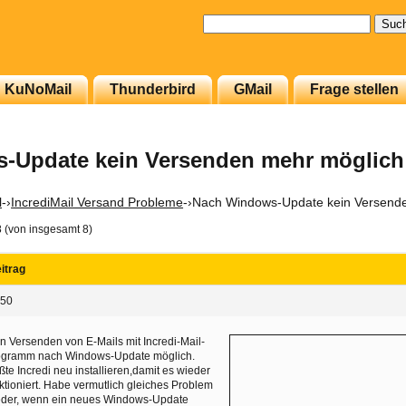
Suchen
nach:
KuNoMail
Thunderbird
GMail
Frage stellen
-Update kein Versenden mehr möglich
l
-›
IncrediMail Versand Probleme
-›
Nach Windows-Update kein Versend
8 (von insgesamt 8)
itrag
:50
n Versenden von E-Mails mit Incredi-Mail-
ogramm nach Windows-Update möglich.
te Incredi neu installieren,damit es wieder
ktioniert. Habe vermutlich gleiches Problem
eder, wenn ein neues Windows-Update