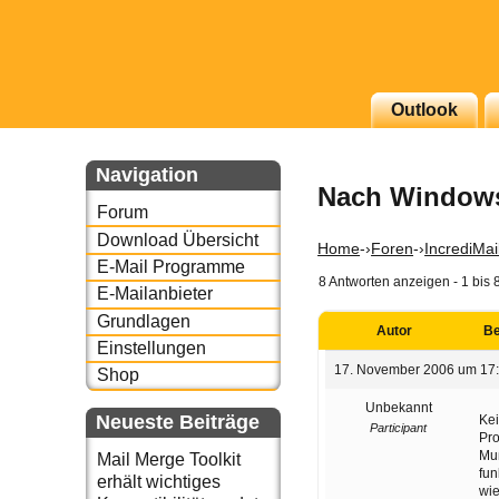
g erscheinenden Newsletter
Outlook
zu Thema Email für Sie
Navigation
Nach Windows
underbird oder auch
Forum
Download Übersicht
Home
-›
Foren
-›
IncrediMai
E-Mail Programme
8 Antworten anzeigen - 1 bis 
E-Mailanbieter
Grundlagen
Autor
Be
Einstellungen
17. November 2006 um 17
Shop
Unbekannt
Neueste Beiträge
Kei
Participant
Pr
Muß
Mail Merge Toolkit
fun
erhält wichtiges
wi