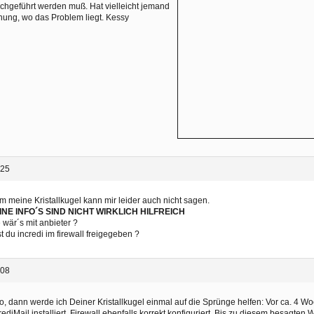
chgeführt werden muß. Hat vielleicht jemand
ung, wo das Problem liegt. Kessy
:25
 meine Kristallkugel kann mir leider auch nicht sagen.
INE INFO´S SIND NICHT WIRKLICH HILFREICH
 wär´s mit anbieter ?
t du incredi im firewall freigegeben ?
:08
o, dann werde ich Deiner Kristallkugel einmal auf die Sprünge helfen: Vor ca. 4 W
rediMail installiert. Firewall ebenfalls korrekt konfiguriert. Bis zu diesem besagte