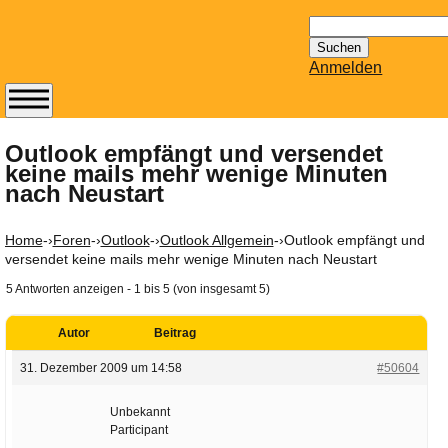
Suchen
nach:
Anmelden
Abonnieren Sie den
14-tägig
Outlook empfängt und versendet
keine mails mehr wenige Minuten
erscheinenden
nach Neustart
Newsletter von
Mailhilfe.de
kostenlos.
Home
-›
Foren
-›
Outlook
-›
Outlook Allgemein
-›
Outlook empfängt und
versendet keine mails mehr wenige Minuten nach Neustart
Der ständig aktuelle
Tipps zu Thema
5 Antworten anzeigen - 1 bis 5 (von insgesamt 5)
Email für Sie
bereithält!
Autor
Beitrag
Wie z.B. Outlook,
31. Dezember 2009 um 14:58
#50604
GMail, Thunderbird
oder auch
Unbekannt
KuNoMail, usw.
Participant