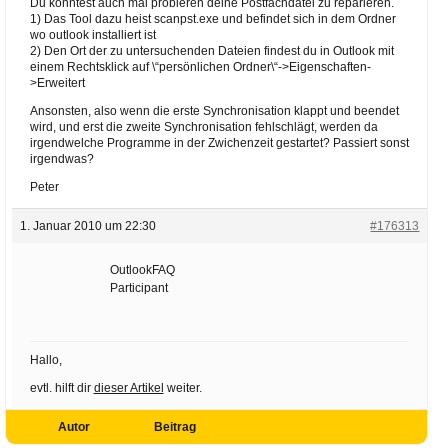
Du könntest auch mal probieren deine Postfachdatei zu reparieren.
1) Das Tool dazu heist scanpst.exe und befindet sich in dem Ordner
wo outlook installiert ist
2) Den Ort der zu untersuchenden Dateien findest du in Outlook mit
einem Rechtsklick auf \“persönlichen Ordner\“->Eigenschaften-
>Erweitert
Ansonsten, also wenn die erste Synchronisation klappt und beendet
wird, und erst die zweite Synchronisation fehlschlägt, werden da
irgendwelche Programme in der Zwichenzeit gestartet? Passiert sonst
irgendwas?
Peter
1. Januar 2010 um 22:30
#176313
OutlookFAQ
Participant
Hallo,
evtl. hilft dir
dieser Artikel
weiter.
Autor
Beitrag