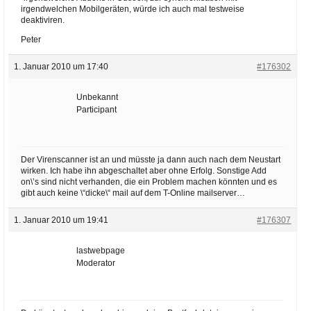
irgendwelchen Mobilgeräten, würde ich auch mal testweise
deaktiviren.
Peter
1. Januar 2010 um 17:40
#176302
Unbekannt
Participant
Der Virenscanner ist an und müsste ja dann auch nach dem Neustart
wirken. Ich habe ihn abgeschaltet aber ohne Erfolg. Sonstige Add
on\’s sind nicht verhanden, die ein Problem machen könnten und es
gibt auch keine \“dicke\“ mail auf dem T-Online mailserver…
1. Januar 2010 um 19:41
#176307
lastwebpage
Moderator