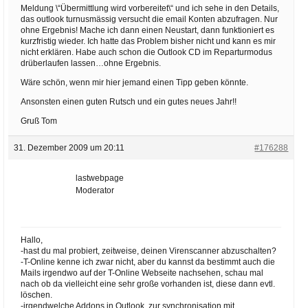
Meldung \“Übermittlung wird vorbereitet\“ und ich sehe in den Details,
das outlook turnusmässig versucht die email Konten abzufragen. Nur
ohne Ergebnis! Mache ich dann einen Neustart, dann funktioniert es
kurzfristig wieder. Ich hatte das Problem bisher nicht und kann es mir
nicht erklären. Habe auch schon die Outlook CD im Reparturmodus
drüberlaufen lassen…ohne Ergebnis.
Wäre schön, wenn mir hier jemand einen Tipp geben könnte.
Ansonsten einen guten Rutsch und ein gutes neues Jahr!!
Gruß Tom
31. Dezember 2009 um 20:11
#176288
lastwebpage
Moderator
Hallo,
-hast du mal probiert, zeitweise, deinen Virenscanner abzuschalten?
-T-Online kenne ich zwar nicht, aber du kannst da bestimmt auch die
Mails irgendwo auf der T-Online Webseite nachsehen, schau mal
nach ob da vielleicht eine sehr große vorhanden ist, diese dann evtl.
löschen.
-irgendwelche Addons in Outlook, zur synchronisation mit