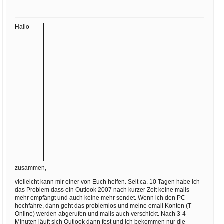
Ihre E-Mail
Adresse:
Hallo
E-Mail
E-Mail bestätigen
zusammen,
vielleicht kann mir einer von Euch helfen. Seit ca. 10 Tagen habe ich
das Problem dass ein Outlook 2007 nach kurzer Zeit keine mails
mehr empfängt und auch keine mehr sendet. Wenn ich den PC
hochfahre, dann geht das problemlos und meine email Konten (T-
Online) werden abgerufen und mails auch verschickt. Nach 3-4
Minuten läuft sich Outlook dann fest und ich bekommen nur die