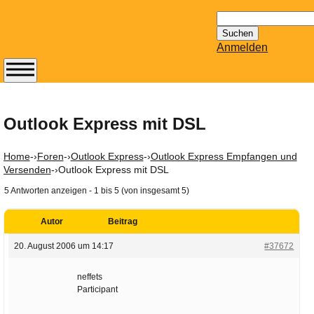
Suchen
nach:
Anmelden
Abonnieren Sie den
14-tägig
erscheinenden
Outlook Express mit DSL
Newsletter von
Mailhilfe.de
Home
-›
Foren
-›
Outlook Express
-›
Outlook Express Empfangen und
kostenlos.
Versenden
-›
Outlook Express mit DSL
Der ständig aktuelle
5 Antworten anzeigen - 1 bis 5 (von insgesamt 5)
Tipps zu Thema
Email für Sie
Autor
Beitrag
bereithält!
20. August 2006 um 14:17
#37672
Wie z.B. Outlook,
GMail, Thunderbird
neffets
oder auch
Participant
KuNoMail, usw.