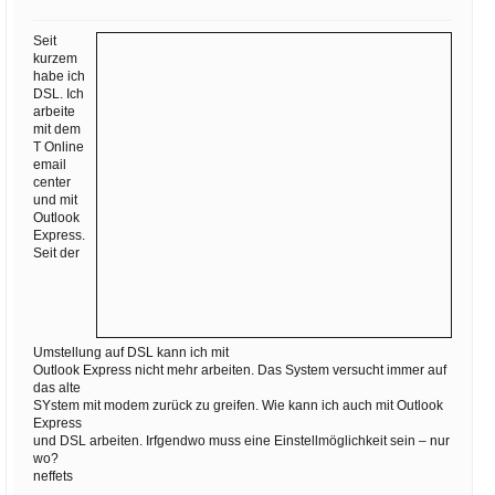
Ihre E-Mail
Adresse:
Seit
kurzem
E-Mail
habe ich
DSL. Ich
arbeite
mit dem
E-Mail bestätigen
T Online
email
center
und mit
Outlook
Express.
Seit der
Umstellung auf DSL kann ich mit
Outlook Express nicht mehr arbeiten. Das System versucht immer auf
das alte
SYstem mit modem zurück zu greifen. Wie kann ich auch mit Outlook
Express
und DSL arbeiten. Irfgendwo muss eine Einstellmöglichkeit sein – nur
wo?
neffets