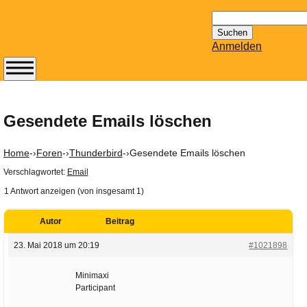
Suchen
nach:
Anmelden
Abonnieren Sie den
14-tägig
erscheinenden
Gesendete Emails löschen
Newsletter von
Mailhilfe.de
Home
-›
Foren
-›
Thunderbird
-›
Gesendete Emails löschen
kostenlos.
Verschlagwortet:
Email
Der ständig aktuelle
1 Antwort anzeigen (von insgesamt 1)
Tipps zu Thema
Email für Sie
Autor
Beitrag
bereithält!
Wie z.B. Outlook,
23. Mai 2018 um 20:19
#1021898
GMail, Thunderbird
oder auch
Minimaxi
Participant
KuNoMail, usw.