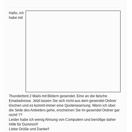
Ihre E-Mail
Adresse:
Hallo, ich
E-Mail
habe mit
E-Mail bestätigen
Thunderbird 2 Mails mit Bildern gesendet. Eine an die falsche
Emailadresse. Jetzt lassen Sie sich nicht aus dem gesendet Ordner
löschen und es kommt immer eine Quotenwarnung. Wenn ich über
die Seite des Anbieters gehe, erscheinen Sie im gesendet Ordner gar
nicht! ??
Leider habe ich wenig Ahnung von Computern und benötige daher
Hilfe für Dummis!!!
Liebe Grüße und Danke!!