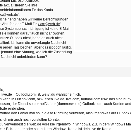
ender Microsoft Outlook:
tte aktualisieren Sie Ihre
eldeinformationen für das Konto
xxx@web.de“.
scheinend haben wir keine Berechtigungen
 Abrufen der E-Mail für
xxxx@web.de
“.
se Systembenachrichtigung ist keine E-Mail
 sie können darauf auch nicht antworten.
 nutze Outlook nicht, habe es auch nicht
talliert. Ich kann die unverlangte Nachricht
r jeden Tag löschen, aber das ist doch lästig.
 jemand eine Ahnung, wie ich die Zusendung
 Nachricht unterbinden kann?
lo,
 live.de = Outlook.com ist, weißt du wahrscheinlich.
 kann in Outlook.com, bzw. eben live.de, live.com, hotmail.com usw. das sind nur
essen, der Dienst selber heißt aber (dummerweise) Outlook.com, auch Konten and
b.de einbinden.
 würde den Fehler mal so in diese Richtung vermuten, also irgendwas auf Outlook.
 ich mir auch noch vorstellen könnte:
Du verwendest die web.de Adresse irgendwo in Windows. Z.B. in dem Windows Ma
h z.B. Kalender oder so und den Windows Konto ist dein live.de Konto.