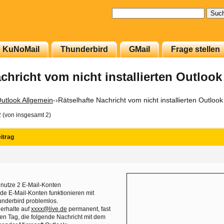
Suchen
nach:
KuNoMail
Thunderbird
GMail
Frage stellen
chricht vom nicht installierten Outlook
utlook Allgemein
-›
Rätselhafte Nachricht vom nicht installierten Outlook
2 (von insgesamt 2)
itrag
 nutze 2 E-Mail-Konten
de E-Mail-Konten funktionieren mit
nderbird problemlos.
 erhalte auf
xxxx@live.de
permanent, fast
en Tag, die folgende Nachricht mit dem