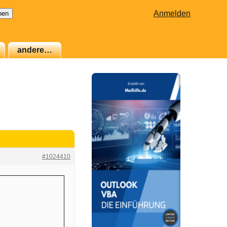
Anmelden
andere…
#1024410