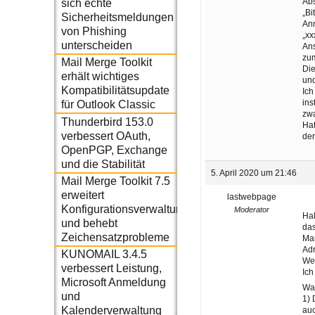
Abs
sich echte
„Bi
Sicherheitsmeldungen
Anm
von Phishing
„x
unterscheiden
An
zum
Mail Merge Toolkit
Die
erhält wichtiges
und
Kompatibilitätsupdate
Ich
ins
für Outlook Classic
zwa
Thunderbird 153.0
Hat
verbessert OAuth,
der
OpenPGP, Exchange
und die Stabilität
5. April 2020 um 21:46
Mail Merge Toolkit 7.5
erweitert
lastwebpage
Konfigurationsverwaltung
Moderator
Hal
und behebt
das
Zeichensatzprobleme
Man
Adr
KUNOMAIL 3.4.5
We
verbessert Leistung,
Ich
Microsoft Anmeldung
Was
und
1) 
Kalenderverwaltung
auc