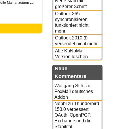
Neue Mail mit
lette Mail anzeigen zu
größerer Schrift
Outlook 365
synchronisieren
funktioniert nicht
mehr
Outlook 2010 (!)
versendet nicht mehr
Alte KuNoMail
Version löschen
Neue
Kommentare
Wolfgang Sch,
zu
FoxMail deutsches
Addon
Nobbi
zu
Thunderbird
153.0 verbessert
OAuth, OpenPGP,
Exchange und die
Stabilität