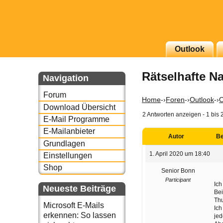
Outlook
g erscheinenden Newsletter
Rätselhafte Na
zu Thema Email für Sie
Navigation
Forum
underbird oder auch
Home
-›
Foren
-›
Outlook
-›
O
Download Übersicht
2 Antworten anzeigen - 1 bis 
E-Mail Programme
E-Mailanbieter
Autor
Be
Grundlagen
1. April 2020 um 18:40
Einstellungen
Shop
Senior Bonn
Participant
Ich
Neueste Beiträge
Bei
Thu
Microsoft E-Mails
Ich
erkennen: So lassen
jed