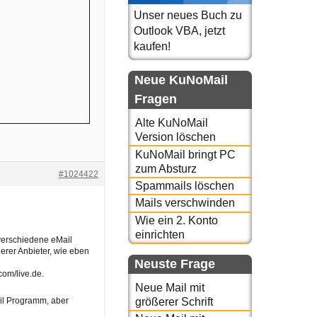
Unser neues Buch zu
Outlook VBA, jetzt
kaufen!
Neue KuNoMail
Fragen
Alte KuNoMail
Version löschen
KuNoMail bringt PC
zum Absturz
#1024422
Spammails löschen
Mails verschwinden
Wie ein 2. Konto
einrichten
 verschiedene eMail
erer Anbieter, wie eben
Neuste Frage
com/live.de.
Neue Mail mit
il Programm, aber
größerer Schrift