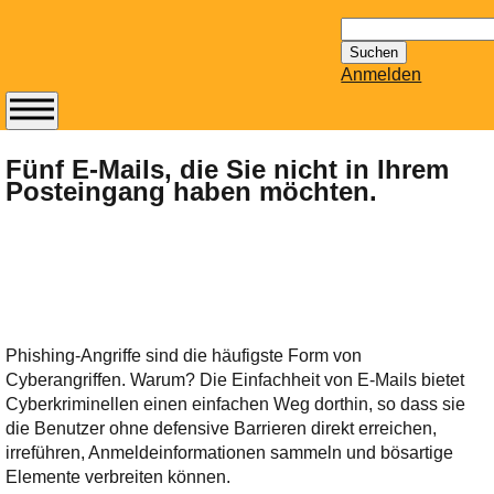
Suchen
nach:
Anmelden
Abonnieren Sie den
14-tägig
Fünf E-Mails, die Sie nicht in Ihrem
Posteingang haben möchten.
erscheinenden
Newsletter von
Mailhilfe.de
kostenlos.
Der ständig aktuelle
Tipps zu Thema
Email für Sie
Phishing-Angriffe sind die häufigste Form von
bereithält!
Cyberangriffen. Warum? Die Einfachheit von E-Mails bietet
Wie z.B. Outlook,
Cyberkriminellen einen einfachen Weg dorthin, so dass sie
GMail, Thunderbird
die Benutzer ohne defensive Barrieren direkt erreichen,
oder auch
irreführen, Anmeldeinformationen sammeln und bösartige
KuNoMail, usw.
Elemente verbreiten können.