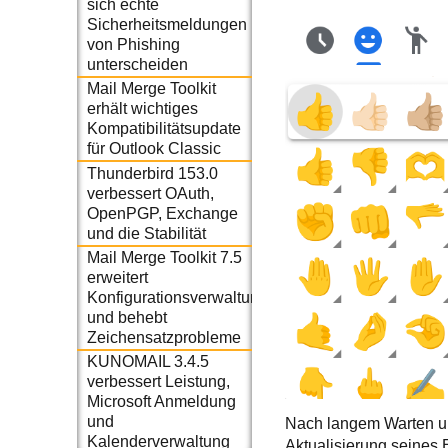
sich echte
Sicherheitsmeldungen
von Phishing
unterscheiden
Mail Merge Toolkit
erhält wichtiges
Kompatibilitätsupdate
für Outlook Classic
Thunderbird 153.0
verbessert OAuth,
OpenPGP, Exchange
und die Stabilität
Mail Merge Toolkit 7.5
erweitert
Konfigurationsverwaltung
und behebt
Zeichensatzprobleme
KUNOMAIL 3.4.5
verbessert Leistung,
Microsoft Anmeldung
und
Nach langem Warten und
Kalenderverwaltung
Aktualisierung seines 