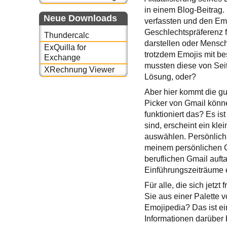
in einem Blog-Beitrag.
Neue Downloads
verfassten und den Emo
Geschlechtspräferenz f
Thundercalc
darstellen oder Mensch
ExQuilla for
trotzdem Emojis mit be
Exchange
mussten diese von Sei
XRechnung Viewer
Lösung, oder?
Aber hier kommt die gut
Picker von Gmail könn
funktioniert das? Es i
sind, erscheint ein kl
auswählen. Persönlich 
meinem persönlichen G
beruflichen Gmail auft
Einführungszeiträume e
Für alle, die sich jetz
Sie aus einer Palette 
Emojipedia? Das ist ein
Informationen darüber b