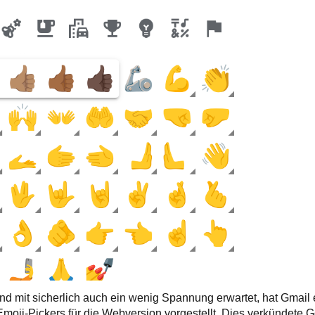
 mit sicherlich auch ein wenig Spannung erwartet, hat Gmail 
Emoji-Pickers für die Webversion vorgestellt. Dies verkündete