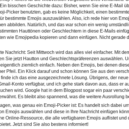
 Ein bisschen Geschichte dazu: Bisher, wenn Sie eine E-Mail 
ji-Picker benutzten, gab es keine Möglichkeit, einen bestimmt
ür bestimmte Emojis auszuwählen. Also, ich rede hier von Emo
en abbilden. Natürlich, und das war schon ein wenig umständl
stimmten Hauttönen oder Geschlechtern in diese E-Mails einfü
ten wie Emojipedia kopieren und dann einfügen. Nicht gerade d
e Nachricht: Seit Mittwoch wird das alles viel einfacher. Mit d
en Sie jetzt Hautton und Geschlechtspräferenzen auswählen. 
st eigentlich ziemlich einfach. Neben den Emojis, bei denen die
einer Pfeil. Ein Klick darauf und schon können Sie aus den vers
finde ich das eine ausgezeichnete Lösung. Übrigens, der neue Pi
mail-Konto verfügbar, und ich gehe stark davon aus, dass er a
auchen wird. Google hat in dem Blogpost sogar ein paar versch
rwähnt. Es bleibt also spannend, was die weitere Ausrollung betr
t fragen, was genau ein Emoji-Picker ist: Es handelt sich dabei u
von Emojis auswählen und diese in Ihre Nachricht einfügen kön
e Online-Ressource, die alle verfügbaren Emojis auflistet und de
ietet. Jetzt sind Sie also bestens informiert!