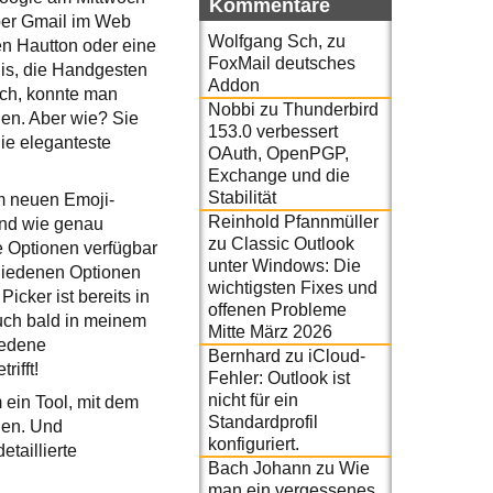
Kommentare
über Gmail im Web
Wolfgang Sch,
zu
en Hautton oder eine
FoxMail deutsches
jis, die Handgesten
Addon
ich, konnte man
Nobbi
zu
Thunderbird
gen. Aber wie? Sie
153.0 verbessert
ie eleganteste
OAuth, OpenPGP,
Exchange und die
Stabilität
em neuen Emoji-
Reinhold Pfannmüller
Und wie genau
zu
Classic Outlook
se Optionen verfügbar
unter Windows: Die
chiedenen Optionen
wichtigsten Fixes und
cker ist bereits in
offenen Probleme
uch bald in meinem
Mitte März 2026
iedene
Bernhard
zu
iCloud-
ifft!
Fehler: Outlook ist
nicht für ein
m ein Tool, mit dem
Standardprofil
nen. Und
konfiguriert.
taillierte
Bach Johann
zu
Wie
man ein vergessenes