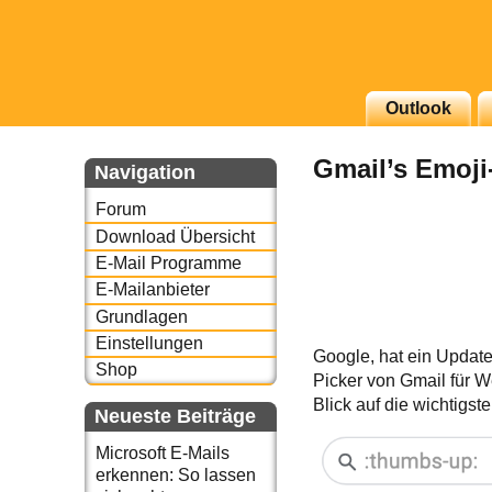
Outlook
g erscheinenden Newsletter
Gmail’s Emoji
zu Thema Email für Sie
Navigation
Forum
underbird oder auch
Download Übersicht
E-Mail Programme
E-Mailanbieter
Grundlagen
Einstellungen
Google, hat ein Update 
Shop
Picker von Gmail für W
Blick auf die wichtig
Neueste Beiträge
Microsoft E-Mails
erkennen: So lassen