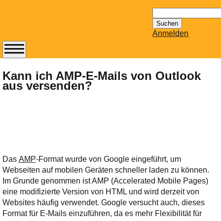
Suchen
nach:
Anmelden
Abonnieren Sie den
14-tägig
Kann ich AMP-E-Mails von Outlook
aus versenden?
erscheinenden
Newsletter von
Mailhilfe.de
kostenlos.
Der ständig aktuelle
Tipps zu Thema
Email für Sie
Das
AMP
-Format wurde von Google eingeführt, um
bereithält!
Webseiten auf mobilen Geräten schneller laden zu können.
Wie z.B. Outlook,
Im Grunde genommen ist AMP (Accelerated Mobile Pages)
GMail, Thunderbird
eine modifizierte Version von HTML und wird derzeit von
oder auch
Websites häufig verwendet. Google versucht auch, dieses
KuNoMail, usw.
Format für E-Mails einzuführen, da es mehr Flexibilität für