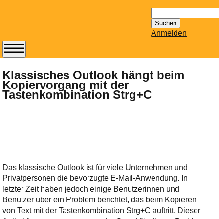
Suchen
nach:
Anmelden
Abonnieren Sie den
14-tägig
Klassisches Outlook hängt beim
Kopiervorgang mit der
erscheinenden
Tastenkombination Strg+C
Newsletter von
Mailhilfe.de
kostenlos.
Der ständig aktuelle
Tipps zu Thema
Email für Sie
bereithält!
Das klassische Outlook ist für viele Unternehmen und
Wie z.B. Outlook,
Privatpersonen die bevorzugte E-Mail-Anwendung. In
GMail, Thunderbird
letzter Zeit haben jedoch einige Benutzerinnen und
oder auch
Benutzer über ein Problem berichtet, das beim Kopieren
KuNoMail, usw.
von Text mit der Tastenkombination Strg+C auftritt. Dieser