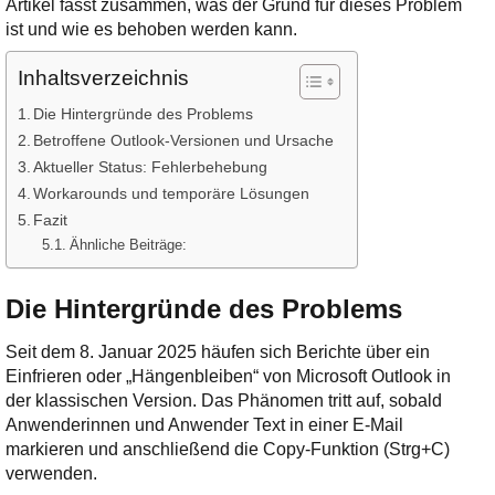
Artikel fasst zusammen, was der Grund für dieses Problem
Ihre E-Mail
ist und wie es behoben werden kann.
Adresse:
E-Mail
Inhaltsverzeichnis
Die Hintergründe des Problems
E-Mail bestätigen
Betroffene Outlook-Versionen und Ursache
Aktueller Status: Fehlerbehebung
Workarounds und temporäre Lösungen
Fazit
Ähnliche Beiträge:
Die Hintergründe des Problems
Seit dem 8. Januar 2025 häufen sich Berichte über ein
Einfrieren oder „Hängenbleiben“ von Microsoft Outlook in
der klassischen Version. Das Phänomen tritt auf, sobald
Anwenderinnen und Anwender Text in einer E-Mail
markieren und anschließend die Copy-Funktion (Strg+C)
verwenden.