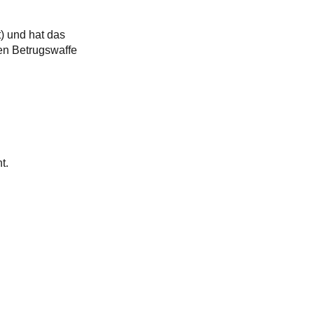
) und hat das
gen Betrugswaffe
t.