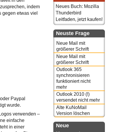
tweit in den
Neues Buch: Mozilla
nzusprechen, indem
Thunderbird
s gegen etwas viel
Leitfaden, jetzt kaufen!
Neuste Frage
Neue Mail mit
größerer Schrift
Neue Mail mit
größerer Schrift
Outlook 365
synchronisieren
funktioniert nicht
mehr
Outlook 2010 (!)
 oder Paypal
versendet nicht mehr
igt wurde.
Alte KuNoMail
Version löschen
d Logos verwenden –
ine einfache
Neue
eht in einer