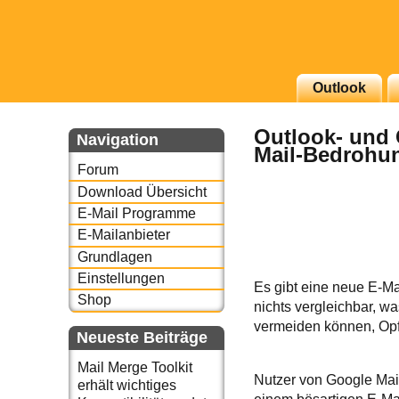
g erscheinenden Newsletter
Outlook
zu Thema Email für Sie
Outlook- und 
Navigation
Mail-Bedrohun
underbird oder auch
Forum
Download Übersicht
E-Mail Programme
E-Mailanbieter
Grundlagen
Einstellungen
Es gibt eine neue E-Mai
Shop
nichts vergleichbar, w
vermeiden können, Opf
Neueste Beiträge
Mail Merge Toolkit
Nutzer von Google Mai
erhält wichtiges