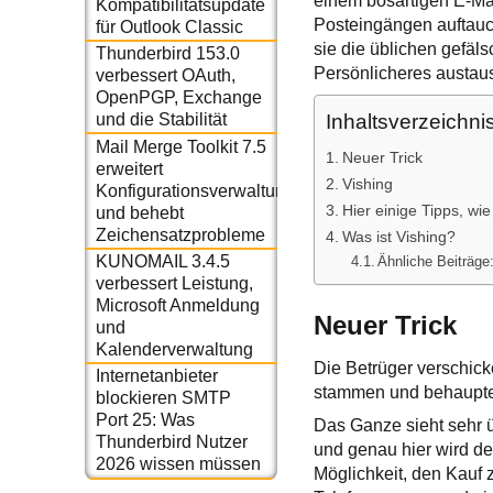
einem bösartigen E-Mai
Kompatibilitätsupdate
Posteingängen auftauc
für Outlook Classic
sie die üblichen gefäl
Thunderbird 153.0
Persönlicheres austaus
verbessert OAuth,
OpenPGP, Exchange
Inhaltsverzeichni
und die Stabilität
Mail Merge Toolkit 7.5
Neuer Trick
erweitert
Vishing
Konfigurationsverwaltung
Hier einige Tipps, w
und behebt
Zeichensatzprobleme
Was ist Vishing?
KUNOMAIL 3.4.5
Ähnliche Beiträge
verbessert Leistung,
Microsoft Anmeldung
Neuer Trick
und
Kalenderverwaltung
Die Betrüger verschic
Internetanbieter
stammen und behaupten
blockieren SMTP
Port 25: Was
Das Ganze sieht sehr ü
Thunderbird Nutzer
und genau hier wird der
2026 wissen müssen
Möglichkeit, den Kauf z