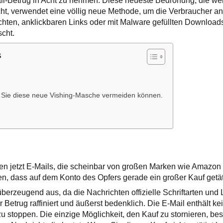
l-Betrug in Acht zu nehmen. Diese neueste Bedrohung, die wel
ht, verwendet eine völlig neue Methode, um die Verbraucher a
schten, anklickbaren Links oder mit Malware gefüllten Download
cht.
s
ie Sie diese neue Vishing-Masche vermeiden können.
:
ken jetzt E-Mails, die scheinbar von großen Marken wie Amazon
, dass auf dem Konto des Opfers gerade ein großer Kauf getät
berzeugend aus, da die Nachrichten offizielle Schriftarten un
 Betrug raffiniert und äußerst bedenklich. Die E-Mail enthält ke
u stoppen. Die einzige Möglichkeit, den Kauf zu stornieren, best