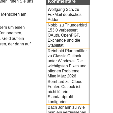
Kommentare
aben, rufen Sie uns
Wolfgang Sch,
zu
ten Menschen am
FoxMail deutsches
Addon
Nobbi
zu
Thunderbird
ndern um einen
153.0 verbessert
r Kontonamen,
OAuth, OpenPGP,
 Geld auf ein
Exchange und die
eren, der dann auf
Stabilität
Reinhold Pfannmüller
zu
Classic Outlook
unter Windows: Die
wichtigsten Fixes und
offenen Probleme
Mitte März 2026
Bernhard
zu
iCloud-
Fehler: Outlook ist
nicht für ein
Standardprofil
konfiguriert.
Bach Johann
zu
Wie
man ein vergessenes