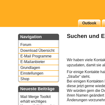
g erscheinenden Newsletter
Outlook
zu Thema Email für Sie
Suchen und Er
Navigation
underbird oder auch
Forum
Download Übersicht
E-Mail Programme
Wir haben viele Kontak
E-Mailanbieter
upzudaten, damit sie a
Grundlagen
Für einige Kontakte ha
Einstellungen
„Straße“ steht.
Shop
Bei einigen Kontakten
diese jetzt gerne wiede
Neueste Beiträge
Wir würden gern die Do
ihren Namen geändert
Mail Merge Toolkit
Änderungen vorzunehme
erhält wichtiges