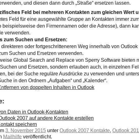
erwenden, und diesen dann durch „Straße“ ersetzen lassen.
pezifisches Feld bei mehreren Kontakten zum gleichen Wert
es Feld für eine ausgewählte Gruppe an Kontakten immer zum
 beispielsweise den Firmennamen oder die Adresse), dann ka
de verwenden.
ns zum Suchen und Ersetzen:
irekteren oder fortgeschritteneren Weg innerhalb von Outlook 
zum Suchen und Ersetzen verwenden.
weise Global Search and Replace von Sperry Software bieten ni
 Suchen und Ersetzen, sondern erlauben auch, in einzelnen Fe
den, bei der Suche reguläre Ausdrücke zu verwenden und unters
Suche in den Ordnern „Aufgaben“ und „Kalender“.
Entfernen von doppelten Inhalten in Outlook
e:
on Daten in Outlook-Kontakten
utlook 2007 auf andere Kontakte erstellen
 Kontakt speichern
 am
3. November 2015
unter
Outlook 2007 Kontakte
,
Outlook 201
on
Mailhilfe
veröffentlicht.