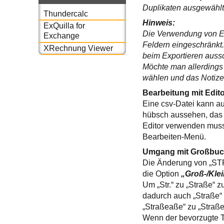
Duplikaten ausgewählt 
Thundercalc
Hinweis:
ExQuilla for
Die Verwendung von Exc
Exchange
Feldern eingeschränkt
XRechnung Viewer
beim Exportieren aussc
Möchte man allerdings
wählen und das Notize
Bearbeitung mit Edito
Eine csv-Datei kann au
hübsch aussehen, das i
Editor verwenden muss
Bearbeiten-Menü.
Umgang mit Großbuch
Die Änderung von „STR.
die Option
„Groß-/Kle
Um „Str.“ zu „Straße“ 
dadurch auch „Straße“
„Straßeaße“ zu „Straß
Wenn der bevorzugte T