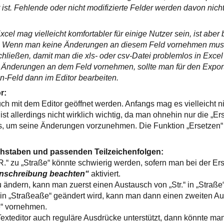
ist. Fehlende oder nicht modifizierte Felder werden davon nicht
el mag vielleicht komfortabler für einige Nutzer sein, ist aber 
. Wenn man keine Änderungen an diesem Feld vornehmen muss
hließen, damit man die xls- oder csv-Datei problemlos in Excel
 Änderungen an dem Feld vornehmen, sollte man für den Expor
n-Feld dann im Editor bearbeiten.
r:
ch mit dem Editor geöffnet werden. Anfangs mag es vielleicht n
st allerdings nicht wirklich wichtig, da man ohnehin nur die „E
, um seine Änderungen vorzunehmen. Die Funktion „Ersetzen“ 
staben und passenden Teilzeichenfolgen:
“ zu „Straße“ könnte schwierig werden, sofern man bei der Ers
inschreibung beachten“
aktiviert.
zu ändern, kann man zuerst einen Austausch von „Str.“ in „Stra
 in „Straßeaße“ geändert wird, kann man dann einen zweiten A
e“ vornehmen.
exteditor auch reguläre Ausdrücke unterstützt, dann könnte ma