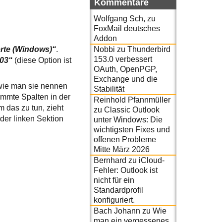
Kommentare
Wolfgang Sch,
zu
FoxMail deutsches
Addon
Nobbi
zu
Thunderbird
te (Windows)“
.
153.0 verbessert
003“
(diese Option ist
OAuth, OpenPGP,
Exchange und die
 wie man sie nennen
Stabilität
immte Spalten in der
Reinhold Pfannmüller
 das zu tun, zieht
zu
Classic Outlook
der linken Sektion
unter Windows: Die
wichtigsten Fixes und
offenen Probleme
Mitte März 2026
Bernhard
zu
iCloud-
Fehler: Outlook ist
nicht für ein
Standardprofil
konfiguriert.
Bach Johann
zu
Wie
man ein vergessenes