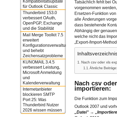
Kompatibilitätsupdate
Tatsächlich fehlt bei 
für Outlook Classic
vorgenommen werden, in
Thunderbird 153.0
Ersetzen-Funktion von
verbessert OAuth,
alle Änderungen vorgen
OpenPGP, Exchange
dass bestehende Konta
und die Stabilität
Abhängig der genauen
Mail Merge Toolkit 7.5
welche nicht das Impor
erweitert
„Export-/Import-Method
Konfigurationsverwaltung
und behebt
Inhaltsverzeichni
Zeichensatzprobleme
KUNOMAIL 3.4.5
Nach csv oder xls ex
verbessert Leistung,
Ähnliche Beiträge
Microsoft Anmeldung
und
Nach csv oder
Kalenderverwaltung
importieren:
Internetanbieter
blockieren SMTP
Die Funktion zum Impor
Port 25: Was
Thunderbird Nutzer
Outlook 2007 und vorh
2026 wissen müssen
„Datei“ → „Importier