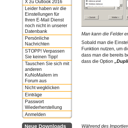
X zu Outlook 2016
Leider haben wir die
Einstellungen für
Ihren E-Mail Dienst
noch nicht in unserer
Datenbank
Man kann die Felder en
Persönliche
Sobald man die Einstel
Nachrichten
Funktion nutzen, um d
STOPP! Verpassen
dass man die bereits b
Sie keinen Tipp!
dass die Option
„Dupli
Tauschen Sie sich mit
anderen
KuNoMailern im
Forum aus
Nicht wegklicken
Einträge
Passwort
Wiederherstellung
Anmelden
Neue Downloads
Während des Importier