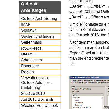
Outlook 2010:
Outlook
„Datei“ → „Öffnen“ →
Anleitungen
Outlook 2013 und Outl
„Datei“ → „Öffnen un
Outlook Archivierung
Um die Kontakte zu ein
IMAP
Um die Kontakte zu ein
Signatur
bei Outlook 2013 und O
Suchen und finden
Nachdem man ausgewähl
Serienmails
soll, kann man den Bu
RSS-Feeds
Export-Datei auszuschl
Die PST
man die entsprechenden
Adressbuch
ein.
Formulare
Regeln
Verwaltung von
Outlook Add-Ins –
Einführung
2003 zu 2010
Auf 2013 wechseln
Wechsel von Outlook