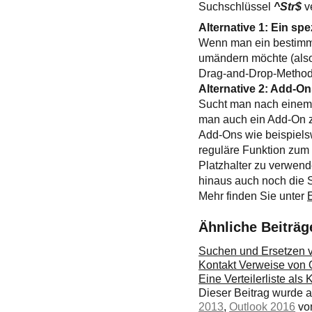
Suchschlüssel
^Str$
v
Alternative 1: Ein s
Wenn man ein bestimmt
umändern möchte (also
Drag-and-Drop-Metho
Alternative 2: Add-O
Sucht man nach einem d
man auch ein Add-On 
Add-Ons wie beispiels
reguläre Funktion zum
Platzhalter zu verwen
hinaus auch noch die 
Mehr finden Sie unter
Ähnliche Beiträg
Suchen und Ersetzen v
Kontakt Verweise von O
Eine Verteilerliste als
Dieser Beitrag wurde
2013
,
Outlook 2016
v