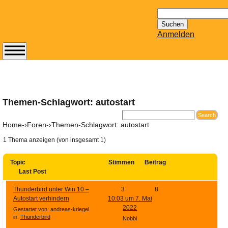
Suchen
nach:
Anmelden
Abonnieren Sie den
14-tägig
erscheinenden
Newsletter von
Themen-Schlagwort: autostart
Mailhilfe.de
kostenlos.
Home
-›
Foren
-›
Themen-Schlagwort: autostart
Der ständig aktuelle
1 Thema anzeigen (von insgesamt 1)
Tipps zu Thema
Email für Sie
Topic
Stimmen
Beitrag
bereithält!
Last Post
Wie z.B. Outlook,
Thunderbird unter Win 10 –
3
8
GMail, Thunderbird
Autostart verhindern
10:03 um 7. Mai
oder auch
2022
Gestartet von: andreas-kriegel
KuNoMail, usw.
in:
Thunderbird
Nobbi