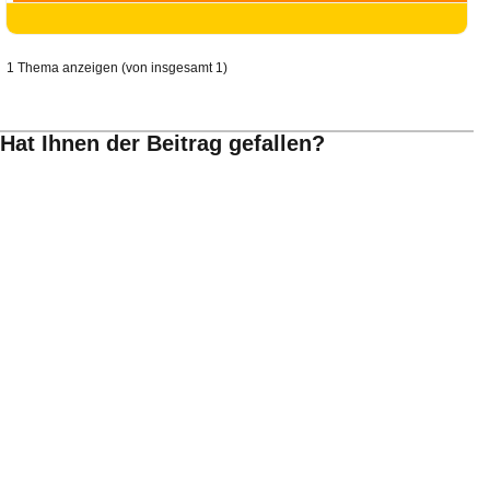
Ihre E-Mail
Adresse:
E-Mail
1 Thema anzeigen (von insgesamt 1)
E-Mail bestätigen
Hat Ihnen der Beitrag gefallen?