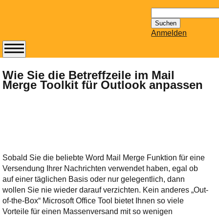
Suchen
nach:
Anmelden
Abonnieren Sie den
14-tägig
Wie Sie die Betreffzeile im Mail
Merge Toolkit für Outlook anpassen
erscheinenden
Newsletter von
Mailhilfe.de
kostenlos.
Der ständig aktuelle
Tipps zu Thema
Email für Sie
Sobald Sie die beliebte Word Mail Merge Funktion für eine
bereithält!
Versendung Ihrer Nachrichten verwendet haben, egal ob
Wie z.B. Outlook,
auf einer täglichen Basis oder nur gelegentlich, dann
GMail, Thunderbird
wollen Sie nie wieder darauf verzichten. Kein anderes „Out-
oder auch
of-the-Box“ Microsoft Office Tool bietet Ihnen so viele
KuNoMail, usw.
Vorteile für einen Massenversand mit so wenigen