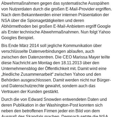
Ihre E-Mail
Abwehrmaßnahmen gegen das systematische Ausspähen
Adresse:
von Nutzerdaten durch die großen E-Mail-Provider ergriffen.
Nach dem Bekanntwerden einer internen Präsentation der
E-Mail
NSA über die Spionagetätigkeiten und deren
Abhörmethoden bei großen E-Mail-Anbietern ergriff Google
als Erster technische Abwehrmaßnahmen. Nun folgt Yahoo
E-Mail bestätigen
Googles Beispiel.
Bis Ende März 2014 soll jegliche Kommunikation über
verschlüsselte Datenverbindungen ablaufen, auch
zwischen den Datenzentren. Die CEO Marissa Mayer teilte
diese Nachricht am Montag den 18.11.2013 über den
Unternehmensblog der Öffentlichkeit mit. Damit wird eine
„friedliche Zusammenarbeit“ zwischen Yahoo und den
Behörden ausgeschlossen. Damit werden nicht nur Bürger-
und Datenschutzrechte gewahrt, sondern auch das
Vertrauen der Kunden gestärkt.
Durch die von Edward Snowden entwendeten Daten und
deren Publikation in der Washington-Post konnten sich
neben den betroffenen Firmen jeder ein Bild von dem
Ausmaß des Skandals machen. Demnach setzte die NSA