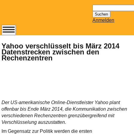
Suchen
nach:
Anmelden
Abonnieren Sie den
14-tägig
Yahoo verschlüsselt bis März 2014
Datenstrecken zwischen den
erscheinenden
Rechenzentren
Newsletter von
Mailhilfe.de
kostenlos.
Der ständig aktuelle
Tipps zu Thema
Email für Sie
bereithält!
Der US-amerikanische Online-Dienstleister Yahoo plant
Wie z.B. Outlook,
offenbar bis Ende März 2014, die Kommunikation zwischen
GMail, Thunderbird
verschiedenen Rechenzentren grenzübergreifend mit
oder auch
Verschlüsselung auszustatten.
KuNoMail, usw.
Im Gegensatz zur Politik werden die ersten