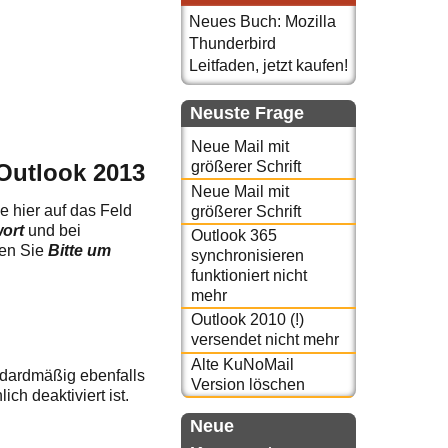
Neues Buch: Mozilla
Thunderbird
Leitfaden, jetzt kaufen!
Neuste Frage
Neue Mail mit
größerer Schrift
Outlook 2013
Neue Mail mit
e hier auf das Feld
größerer Schrift
wort
und bei
Outlook 365
eren Sie
Bitte um
synchronisieren
funktioniert nicht
mehr
Outlook 2010 (!)
versendet nicht mehr
Alte KuNoMail
ndardmäßig ebenfalls
Version löschen
ch deaktiviert ist.
Neue