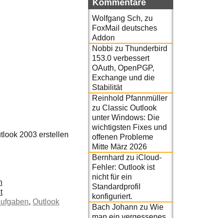
Kommentare
Wolfgang Sch,
zu
FoxMail deutsches
Addon
Nobbi
zu
Thunderbird
153.0 verbessert
OAuth, OpenPGP,
Exchange und die
Stabilität
Reinhold Pfannmüller
zu
Classic Outlook
unter Windows: Die
wichtigsten Fixes und
tlook 2003 erstellen
offenen Probleme
Mitte März 2026
Bernhard
zu
iCloud-
Fehler: Outlook ist
nicht für ein
n
Standardprofil
t
konfiguriert.
Aufgaben
,
Outlook
Bach Johann
zu
Wie
man ein vergessenes