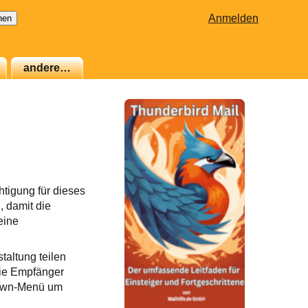
Anmelden
andere…
htigung für dieses
 damit die
eine
taltung teilen
die Empfänger
down-Menü um