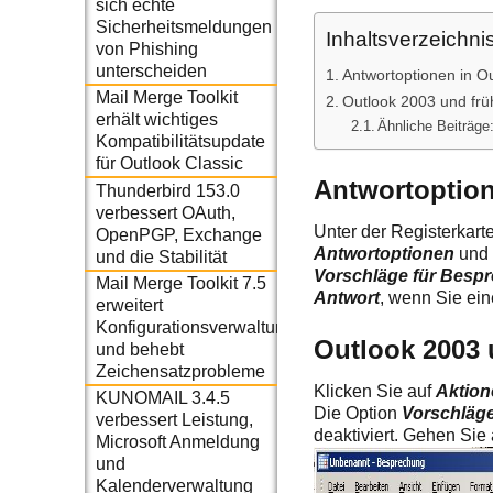
sich echte
Sicherheitsmeldungen
Inhaltsverzeichni
von Phishing
unterscheiden
Antwortoptionen in O
Mail Merge Toolkit
Outlook 2003 und frü
erhält wichtiges
Ähnliche Beiträge
Kompatibilitätsupdate
für Outlook Classic
Antwortoption
Thunderbird 153.0
verbessert OAuth,
Unter der Registerkart
OpenPGP, Exchange
Antwortoptionen
und 
und die Stabilität
Vorschläge für Besp
Mail Merge Toolkit 7.5
Antwort
, wenn Sie ei
erweitert
Konfigurationsverwaltung
Outlook 2003 
und behebt
Zeichensatzprobleme
Klicken Sie auf
Aktion
KUNOMAIL 3.4.5
Die Option
Vorschläg
verbessert Leistung,
deaktiviert. Gehen Sie 
Microsoft Anmeldung
und
Kalenderverwaltung