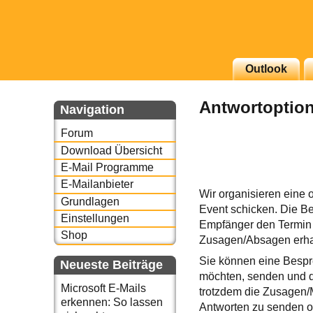
Outlook
g erscheinenden Newsletter
Antwortoption
zu Thema Email für Sie
Navigation
Forum
underbird oder auch
Download Übersicht
E-Mail Programme
E-Mailanbieter
Wir organisieren eine 
Grundlagen
Event schicken. Die B
Einstellungen
Empfänger den Termin 
Shop
Zusagen/Absagen erhal
Sie können eine Bespre
Neueste Beiträge
möchten, senden und 
Microsoft E-Mails
trotzdem die Zusagen/
erkennen: So lassen
Antworten zu senden o