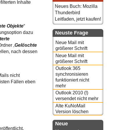
ilterten Inhalte
Neues Buch: Mozilla
Thunderbird
Leitfaden, jetzt kaufen!
te Objekte
“
lungsoption dazu
Neuste Frage
terte
Neue Mail mit
rdner ‚
Gelöschte
größerer Schrift
tellen, nach dessen
Neue Mail mit
größerer Schrift
Outlook 365
synchronisieren
ails nicht
funktioniert nicht
isten Fällen eben
mehr
Outlook 2010 (!)
versendet nicht mehr
Alte KuNoMail
Version löschen
Neue
röffentlicht.