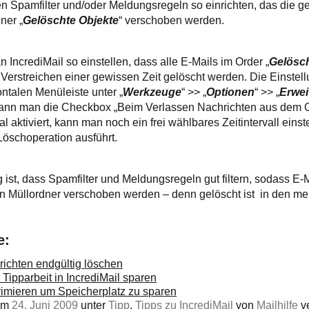
n Spamfilter und/oder Meldungsregeln so einrichten, das die gef
ner „
Gelöschte Objekte
“ verschoben werden.
IncrediMail so einstellen, dass alle E-Mails im Order „
Gelösch
erstreichen einer gewissen Zeit gelöscht werden. Die Einstel
ontalen Menüleiste unter „
Werkzeuge
“ >> „
Optionen
“ >> „
Erwei
 kann man die Checkbox „Beim Verlassen Nachrichten aus dem O
al aktiviert, kann man noch ein frei wählbares Zeitintervall eins
 Löschoperation ausführt.
ist, dass Spamfilter und Meldungsregeln gut filtern, sodass E-M
en Müllordner verschoben werden – denn gelöscht ist
in den me
e:
richten endgültig löschen
 Tipparbeit in IncrediMail sparen
imieren um Speicherplatz zu sparen
 am
24. Juni 2009
unter
Tipp
,
Tipps zu IncrediMail
von
Mailhilfe
ve