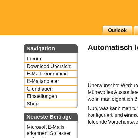
Outlook
g erscheinenden Newsletter
Automatisch lö
zu Thema Email für Sie
Navigation
Forum
underbird oder auch
Download Übersicht
E-Mail Programme
E-Mailanbieter
Unerwünschte Werbung u
Grundlagen
Mühevolles Aussortiere
Einstellungen
wenn man eigentlich Be
Shop
Nun, was kann man tu
konfiguriert, und einma
Neueste Beiträge
folgende Vorgehenswe
Microsoft E-Mails
erkennen: So lassen