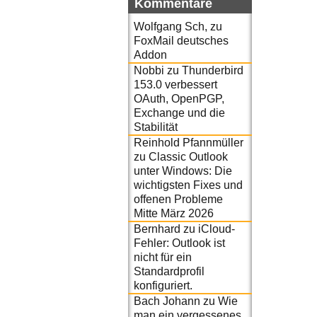
Kommentare
Wolfgang Sch,
zu
FoxMail deutsches
Addon
Nobbi
zu
Thunderbird
153.0 verbessert
OAuth, OpenPGP,
Exchange und die
Stabilität
Reinhold Pfannmüller
zu
Classic Outlook
unter Windows: Die
wichtigsten Fixes und
offenen Probleme
Mitte März 2026
Bernhard
zu
iCloud-
Fehler: Outlook ist
nicht für ein
Standardprofil
konfiguriert.
Bach Johann
zu
Wie
man ein vergessenes