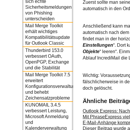
sich echte
Zuerst sollte man seine
Sicherheitsmeldungen
automatisch in den Ord
von Phishing
unterscheiden
Mail Merge Toolkit
Anschließend kann man 
erhält wichtiges
automatisch nach dem V
Kompatibilitätsupdate
findet man in der horiz
für Outlook Classic
Einstellungen
“. Dort
Thunderbird 153.0
Objekte
“ leeren“. Einm
verbessert OAuth,
Ablauf IncrediMail die
OpenPGP, Exchange
und die Stabilität
Mail Merge Toolkit 7.5
Wichtig: Voraussetzung 
erweitert
fälschlicherweise in d
Konfigurationsverwaltung
doch gelöscht.
und behebt
Zeichensatzprobleme
Ähnliche Beiträg
KUNOMAIL 3.4.5
verbessert Leistung,
Outlook Express: Nach
Microsoft Anmeldung
Mit PhraseExpress viel
und
E-Mail-Anhänge kompr
Kalenderverwaltung
Dieser Beitrag wurde