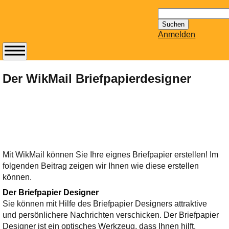
Suchen
nach:
Anmelden
Abonnieren Sie den
14-tägig
Der WikMail Briefpapierdesigner
erscheinenden
Newsletter von
Mailhilfe.de
kostenlos.
Der ständig aktuelle
Tipps zu Thema
Mit WikMail können Sie Ihre eignes Briefpapier erstellen! Im
Email für Sie
folgenden Beitrag zeigen wir Ihnen wie diese erstellen
bereithält!
können.
Wie z.B. Outlook,
GMail, Thunderbird
Der Briefpapier Designer
Sie können mit Hilfe des Briefpapier Designers attraktive
oder auch
und persönlichere Nachrichten verschicken. Der Briefpapier
KuNoMail, usw.
Designer ist ein optisches Werkzeug, dass Ihnen hilft,