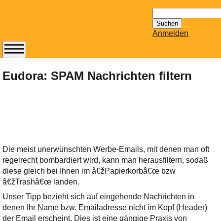
Suchen
nach:
Anmelden
Abonnieren Sie den
14-tägig
Eudora: SPAM Nachrichten filtern
erscheinenden
Newsletter von
Mailhilfe.de
kostenlos.
Der ständig aktuelle
Tipps zu Thema
Die meist unerwünschten Werbe-Emails, mit denen man oft
Email für Sie
regelrecht bombardiert wird, kann man herausfiltern, sodaß
bereithält!
diese gleich bei Ihnen im â€žPapierkorbâ€œ bzw
Wie z.B. Outlook,
â€žTrashâ€œ landen.
GMail, Thunderbird
Unser Tipp bezieht sich auf eingehende Nachrichten in
oder auch
denen Ihr Name bzw. Emailadresse nicht im Kopf (Header)
KuNoMail, usw.
der Email erscheint. Dies ist eine gängige Praxis von