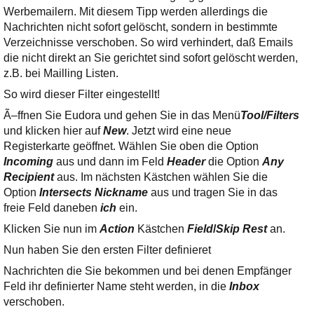
Ihre E-Mail
Werbemailern. Mit diesem Tipp werden allerdings die
Adresse:
Nachrichten nicht sofort gelöscht, sondern in bestimmte
E-Mail
Verzeichnisse verschoben. So wird verhindert, daß Emails
die nicht direkt an Sie gerichtet sind sofort gelöscht werden,
z.B. bei Mailling Listen.
E-Mail bestätigen
So wird dieser Filter eingestellt!
Ã–ffnen Sie Eudora und gehen Sie in das Menü
Tool/Filters
und klicken hier auf
New
. Jetzt wird eine neue
Registerkarte geöffnet. Wählen Sie oben die Option
Incoming
aus und dann im Feld
Header
die Option
Any
Recipient
aus. Im nächsten Kästchen wählen Sie die
Option
Intersects Nickname
aus und tragen Sie in das
freie Feld daneben
ich
ein.
Klicken Sie nun im
Action
Kästchen
Field
/
Skip Rest
an.
Nun haben Sie den ersten Filter definieret
Nachrichten die Sie bekommen und bei denen Empfänger
Feld ihr definierter Name steht werden, in die
Inbox
verschoben.