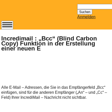
Suchen
nach:
Anmelden
Abonnieren Sie den
14-tägig
Incredimail : „Bcc“ (Blind Carbon
Copy) Funktion in der Erstellung
erscheinenden
einer neuen E
Newsletter von
Mailhilfe.de
kostenlos.
Der ständig aktuelle
Tipps zu Thema
Email für Sie
bereithält!
Alle E-Mail – Adressen, die Sie in das Empfängerfeld „Bcc“
Wie z.B. Outlook,
einfügen, sind für die anderen Empfänger („An“ – und „Cc“ –
GMail, Thunderbird
Feld) Ihrer IncrediMail – Nachricht nicht sichtbar.
oder auch
KuNoMail, usw.