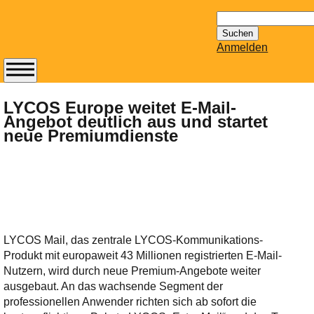
Suchen
nach:
Anmelden
Abonnieren Sie den
14-tägig
LYCOS Europe weitet E-Mail-
Angebot deutlich aus und startet
erscheinenden
neue Premiumdienste
Newsletter von
Mailhilfe.de
kostenlos.
Der ständig aktuelle
Tipps zu Thema
Email für Sie
bereithält!
LYCOS Mail, das zentrale LYCOS-Kommunikations-
Wie z.B. Outlook,
Produkt mit europaweit 43 Millionen registrierten E-Mail-
GMail, Thunderbird
Nutzern, wird durch neue Premium-Angebote weiter
oder auch
ausgebaut. An das wachsende Segment der
KuNoMail, usw.
professionellen Anwender richten sich ab sofort die