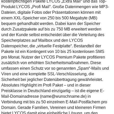
kostenpflichtigen Pakete LYCOS „Extra Mail“ und das Top-
Ihre E-Mail
Produkt LYCOS „Profi Mail“. Große Datenmengen wie MP3-
Adresse:
Dateien, digitale Fotos oder Präsentationen können mit
E-Mail
einem XXL-Speicher von 250 bis 500 Megabyte (MB)
bequem gehandhabt werden.
Dabei kann der Speicher
durch Zusatzpakete auf bis zu 750 MB erweitert werden
E-Mail bestätigen
und der Kunde selbst entscheidet über die Verteilung des
Speicherplatzes auf Mailbox und den LYCOS
Datenspeicher, die „virtuelle Festplatte“. Bestandteil der
Pakete ist ein Kontingent von 10 bis 25 kostenlosen SMS
pro Monat. Nutzer der LYCOS Premium Pakete profitieren
zusätzlich von erhöhten Sicherheitsmaßnahmen. Diese
umfassen einen Schutz vor so genannten „Spam“-Mails und
Viren und eine komplette SSL-Verschlüsselung, die
Sicherheit bei jeglicher Datenübertragung gewährleistet.
Absolutes Highlight im Profi Paket – und in dieser
Preisklasse in Deutschland einzigartig – ist die eigene E-
Mail-Domainadresse (name@wunschname.de) in
Verbindung mit bis zu 50 einzelnen E-Mail-Postfächern pro
Domain. Gerade Familien, Vereinen und kleineren Firmen
bietet LYCOS damit eine einheitliche Lösung, um den