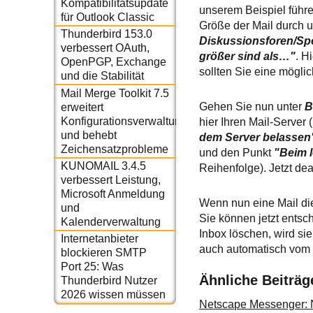
Kompatibilitätsupdate
unserem Beispiel führe
für Outlook Classic
Größe der Mail durch 
Thunderbird 153.0
Diskussionsforen/Sp
verbessert OAuth,
größer sind als…"
. H
OpenPGP, Exchange
sollten Sie eine mögli
und die Stabilität
Mail Merge Toolkit 7.5
Gehen Sie nun unter
B
erweitert
Konfigurationsverwaltung
hier Ihren Mail-Server
und behebt
dem Server belassen
Zeichensatzprobleme
und den Punkt
"Beim 
KUNOMAIL 3.4.5
Reihenfolge). Jetzt de
verbessert Leistung,
Microsoft Anmeldung
Wenn nun eine Mail die
und
Sie können jetzt entsc
Kalenderverwaltung
Inbox löschen, wird si
Internetanbieter
auch automatisch vom S
blockieren SMTP
Port 25: Was
Ähnliche Beiträg
Thunderbird Nutzer
2026 wissen müssen
Netscape Messenger: 