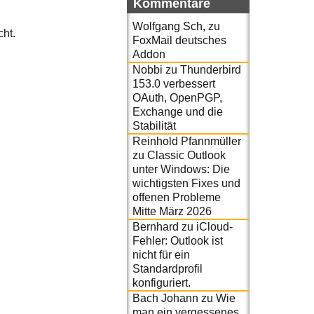
Kommentare
Wolfgang Sch,
zu
cht.
FoxMail deutsches
Addon
Nobbi
zu
Thunderbird
153.0 verbessert
OAuth, OpenPGP,
Exchange und die
Stabilität
Reinhold Pfannmüller
zu
Classic Outlook
unter Windows: Die
wichtigsten Fixes und
offenen Probleme
Mitte März 2026
Bernhard
zu
iCloud-
Fehler: Outlook ist
nicht für ein
Standardprofil
konfiguriert.
Bach Johann
zu
Wie
man ein vergessenes