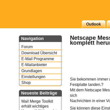
g erscheinenden Newsletter
Outlook
zu Thema Email für Sie
Netscape Mess
Navigation
komplett heru
underbird oder auch
Forum
Download Übersicht
E-Mail Programme
E-Mailanbieter
Grundlagen
Einstellungen
Sie bekommen immer wie
Shop
Festplatte landen.?
Mit dem Netscape Mess
Neueste Beiträge
sich
Nachrichten in einer V
Mail Merge Toolkit
erhält wichtiges
Sie können diese Eins