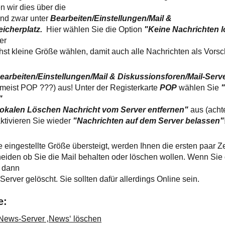
n wir dies über die
und zwar unter
Bearbeiten/Einstellungen/Mail &
eicherplatz.
Hier wählen Sie die Option
"Keine Nachrichten l
ier
chst kleine Größe wählen, damit auch alle Nachrichten als Vors
earbeiten/Einstellungen/Mail & Diskussionsforen/Mail-Serv
 (meist POP ???) aus! Unter der Registerkarte
POP
wählen Sie
"
lokalen Löschen Nachricht vom Server entfernen"
aus (achte
aktivieren Sie wieder
"Nachrichten auf dem Server belassen"
 eingestellte Größe übersteigt, werden Ihnen die ersten paar Ze
heiden ob Sie die Mail behalten oder löschen wollen. Wenn Sie 
e dann
erver gelöscht. Sie sollten dafür allerdings Online sein.
e:
News-Server ‚News‘ löschen