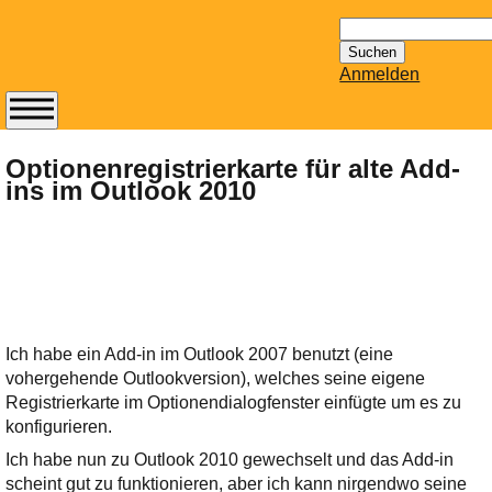
Suchen
nach:
Anmelden
Abonnieren Sie den
14-tägig
Optionenregistrierkarte für alte Add-
ins im Outlook 2010
erscheinenden
Newsletter von
Mailhilfe.de
kostenlos.
Der ständig aktuelle
Tipps zu Thema
Email für Sie
Ich habe ein Add-in im Outlook 2007 benutzt (eine
bereithält!
vohergehende Outlookversion), welches seine eigene
Wie z.B. Outlook,
Registrierkarte im Optionendialogfenster einfügte um es zu
GMail, Thunderbird
konfigurieren.
oder auch
Ich habe nun zu Outlook 2010 gewechselt und das Add-in
KuNoMail, usw.
scheint gut zu funktionieren, aber ich kann nirgendwo seine