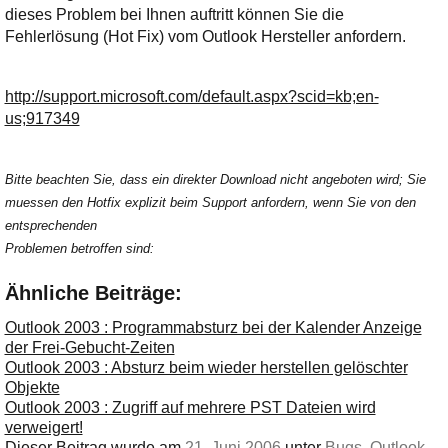
Ihre E-Mail
dieses Problem bei Ihnen auftritt können Sie die
Adresse:
Fehlerlösung (Hot Fix) vom Outlook Hersteller anfordern.
E-Mail
http://support.microsoft.com/default.aspx?scid=kb;en-
us;917349
E-Mail bestätigen
Bitte beachten Sie, dass ein direkter Download nicht angeboten wird; Sie
muessen den Hotfix explizit beim Support anfordern, wenn Sie von den
entsprechenden
Problemen betroffen sind:
Ähnliche Beiträge:
Outlook 2003 : Programmabsturz bei der Kalender Anzeige
der Frei-Gebucht-Zeiten
Outlook 2003 : Absturz beim wieder herstellen gelöschter
Objekte
Outlook 2003 : Zugriff auf mehrere PST Dateien wird
verweigert!
Dieser Beitrag wurde am
21. Juni 2006
unter
Bugs
,
Outlook