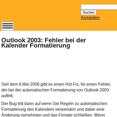
Suchen
nach:
Anmelden
Abonnieren Sie den
14-tägig
Outlook 2003: Fehler bei der
Kalender Formatierung
erscheinenden
Newsletter von
Mailhilfe.de
kostenlos.
Der ständig aktuelle
Tipps zu Thema
Email für Sie
Seit dem 8.Mai 2006 gibt es einen Hot Fix, für einen Fehler,
bereithält!
der bei der automatischen Formatierung von Outlook 2003
Wie z.B. Outlook,
auftritt.
GMail, Thunderbird
Der Bug tritt dann auf wenn Sie Regeln zu automatischen
oder auch
Formatierung des Kalenders verwenden und dabei eine
KuNoMail, usw.
Änderung vornehmen und das Fenster schließen. Wenn