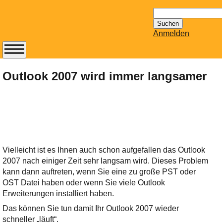
Suchen
nach:
Anmelden
Abonnieren Sie den
14-tägig
Outlook 2007 wird immer langsamer
erscheinenden
Newsletter von
Mailhilfe.de
kostenlos.
Der ständig aktuelle
Tipps zu Thema
Vielleicht ist es Ihnen auch schon aufgefallen das Outlook
Email für Sie
2007 nach einiger Zeit sehr langsam wird. Dieses Problem
bereithält!
kann dann auftreten, wenn Sie eine zu große PST oder
Wie z.B. Outlook,
OST Datei haben oder wenn Sie viele Outlook
GMail, Thunderbird
Erweiterungen installiert haben.
oder auch
Das können Sie tun damit Ihr Outlook 2007 wieder
KuNoMail, usw.
schneller „läuft“.