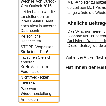
Wechsel von Outlook
Mail-Anbieter zu nutzen
X zu Outlook 2016
derzeitigen Mail-Provi
Leider haben wir die
lange würde die Wiederh
Einstellungen für
Ihren E-Mail Dienst
Ähnliche Beiträg
noch nicht in unserer
Datenbank
Das Synchronisieren v
Dropbox als Thunderbir
Persönliche
Archivierte Dateien o
Nachrichten
Dieser Beitrag wurde
STOPP! Verpassen
-
Sie keinen Tipp!
Vorheriger Artikel
Nächst
Tauschen Sie sich mit
anderen
Hat Ihnen der Bei
KuNoMailern im
Forum aus
Nicht wegklicken
Einträge
Passwort
Wiederherstellung
Anmelden