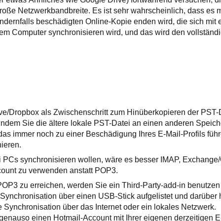
roße Netzwerkbandbreite. Es ist sehr wahrscheinlich, dass es m
ndernfalls beschädigten Online-Kopie enden wird, die sich mit
rem Computer synchronisieren wird, und das wird den vollständ
e/Dropbox als Zwischenschritt zum Hinüberkopieren der PST-
ndem Sie die ältere lokale PST-Datei an einen anderen Speich
das immer noch zu einer Beschädigung Ihres E-Mail-Profils füh
nieren.
i PCs synchronisieren wollen, wäre es besser IMAP, Exchange/
ount zu verwenden anstatt POP3.
 POP3 zu erreichen, werden Sie ein Third-Party-add-in benutz
p Synchronisation über einen USB-Stick aufgelistet und darüber 
 Synchronisation über das Internet oder ein lokales Netzwerk.
genauso einen Hotmail-Account mit Ihrer eigenen derzeitigen 