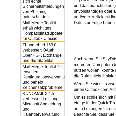
sich echte
und das braucht eine g
Sicherheitsmeldungen
unvollständigen oder a
von Phishing
unterscheiden
und/oder zurück mit Ih
Datei zur Folge haben.
Mail Merge Toolkit
erhält wichtiges
Kompatibilitätsupdate
für Outlook Classic
Thunderbird 153.0
verbessert OAuth,
OpenPGP, Exchange
Auch wenn Sie SkyDriv
und die Stabilität
mehreren Computern (i
Mail Merge Toolkit 7.5
nutzen wollen, könnte 
erweitert
die Rules nicht funktio
Konfigurationsverwaltung
und behebt
Wenn Sie wirklich zwe
Zeichensatzprobleme
einen Outlook.com-Acc
KUNOMAIL 3.4.5
Um es schließlich mit
verbessert Leistung,
einige in der Quick Ti
Microsoft Anmeldung
auch Lösungen für eine
und
Beachte Sie, dass Sie 
Kalenderverwaltung