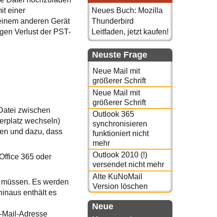
it einer
Neues Buch: Mozilla
 einem anderen Gerät
Thunderbird
igen Verlust der PST-
Leitfaden, jetzt kaufen!
Neuste Frage
Neue Mail mit
größerer Schrift
Neue Mail mit
größerer Schrift
Datei zwischen
Outlook 365
erplatz wechseln)
synchronisieren
ren und dazu, dass
funktioniert nicht
mehr
Outlook 2010 (!)
Office 365 oder
versendet nicht mehr
Alte KuNoMail
en müssen. Es werden
Version löschen
hinaus enthält es
Neue
E-Mail-Adresse