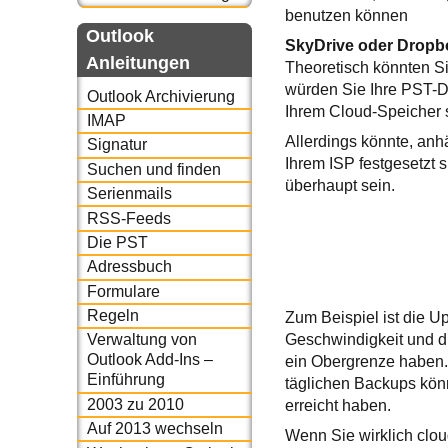
benutzen können
Outlook
SkyDrive oder Dropbo
Anleitungen
Theoretisch könnten Si
würden Sie Ihre PST-D
Outlook Archivierung
Ihrem Cloud-Speicher 
IMAP
Allerdings könnte, an
Signatur
Ihrem ISP festgesetzt 
Suchen und finden
überhaupt sein.
Serienmails
RSS-Feeds
Die PST
Adressbuch
Formulare
Regeln
Zum Beispiel ist die U
Geschwindigkeit und d
Verwaltung von
Outlook Add-Ins –
ein Obergrenze haben.
Einführung
täglichen Backups kön
2003 zu 2010
erreicht haben.
Auf 2013 wechseln
Wenn Sie wirklich clou