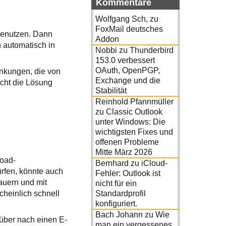
Kommentare
Wolfgang Sch,
zu
FoxMail deutsches
 benutzen. Dann
Addon
 automatisch in
Nobbi
zu
Thunderbird
153.0 verbessert
OAuth, OpenPGP,
nkungen, die von
Exchange und die
icht die Lösung
Stabilität
Reinhold Pfannmüller
zu
Classic Outlook
unter Windows: Die
wichtigsten Fixes und
offenen Probleme
Mitte März 2026
load-
Bernhard
zu
iCloud-
rfen, könnte auch
Fehler: Outlook ist
auern und mit
nicht für ein
Standardprofil
heinlich schnell
konfiguriert.
Bach Johann
zu
Wie
rüber nach einen E-
man ein vergessenes