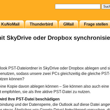
Suchen
nach:
KuNoMail
Thunderbird
GMail
Frage stellen
it SkyDrive oder Dropbox synchronisi
look PST-Dateiordner in SkyDrive oder Dropbox ablegen und si
enutzen, sodass unsere zwei PCs gleichzeitig die gleiche PST
utzen können?
 eine Kopie davon ablegen können – Sie können also auch eine
ht empfohlen, sie als Ihre aktive PST-Datei zu nutzen.
wird Ihre PST-Datei beschädigen
indung und der Datensperre, die Outlook auf diese Datei ange
r etwas Ähnliches wie Google Drive) fortwährend versuchen, d