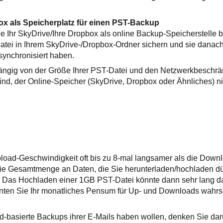
x als Speicherplatz für einen PST-Backup
e Ihr SkyDrive/Ihre Dropbox als online Backup-Speicherstelle
atei in Ihrem SkyDrive-/Dropbox-Ordner sichern und sie danach
synchronisiert haben.
hängig von der Größe Ihrer PST-Datei und den Netzwerkbeschrä
sind, der Online-Speicher (SkyDrive, Dropbox oder Ähnliches) n
pload-Geschwindigkeit oft bis zu 8-mal langsamer als die Down
ie Gesamtmenge an Daten, die Sie herunterladen/hochladen dü
 Das Hochladen einer 1GB PST-Datei könnte dann sehr lang d
nten Sie Ihr monatliches Pensum für Up- und Downloads wahrsc
d-basierte Backups ihrer E-Mails haben wollen, denken Sie da