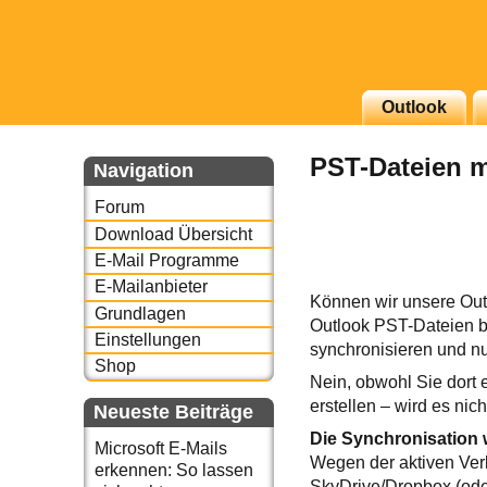
Outlook
g erscheinenden Newsletter
PST-Dateien m
zu Thema Email für Sie
Navigation
Forum
underbird oder auch
Download Übersicht
E-Mail Programme
E-Mailanbieter
Können wir unsere Out
Grundlagen
Outlook PST-Dateien b
Einstellungen
synchronisieren und n
Shop
Nein, obwohl Sie dort
erstellen – wird es nic
Neueste Beiträge
Die Synchronisation 
Microsoft E-Mails
Wegen der aktiven Verb
erkennen: So lassen
SkyDrive/Dropbox (ode