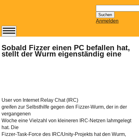
Suchen
nach:
Anmelden
Abonnieren Sie den
14-tägig
Sobald Fizzer einen PC befallen hat,
stellt der Wurm eigenständig eine
erscheinenden
Newsletter von
Mailhilfe.de
kostenlos.
Der ständig aktuelle
Tipps zu Thema
Email für Sie
User von Internet Relay Chat (IRC)
bereithält!
greifen zur Selbsthilfe gegen den Fizzer-Wurm, der in der
Wie z.B. Outlook,
vergangenen
GMail, Thunderbird
Woche eine Vielzahl von kleineren IRC-Netzen lahmgelegt
oder auch
hat. Die
KuNoMail, usw.
Fizzer-Task-Force des IRC/Unity-Projekts hat den Wurm,